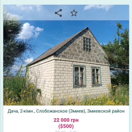
share
star_border
Дача, 2-кімн., Слобожанское (Змиев), Змиевской район
22 000 грн
($500)