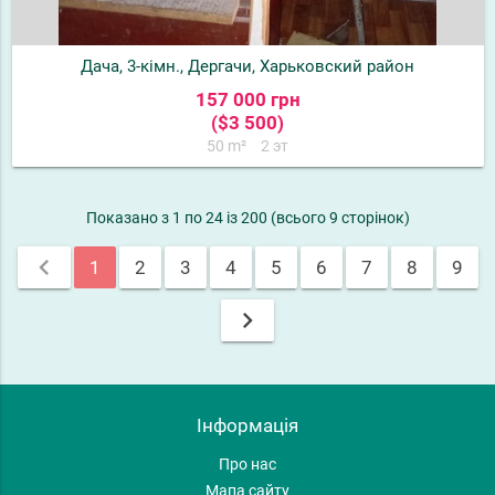
Дача, 3-кімн., Дергачи, Харьковский район
157 000 грн
($3 500)
50 m²
2 эт
Показано з 1 по 24 із 200 (всього 9 сторінок)
chevron_left
1
2
3
4
5
6
7
8
9
chevron_right
Інформація
Про нас
Мапа сайту