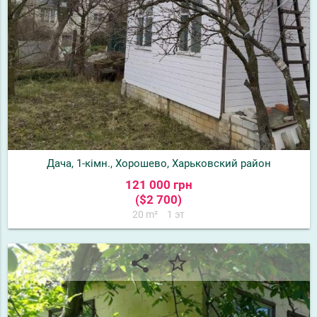
Дача, 1-кімн., Хорошево, Харьковский район
121 000 грн
($2 700)
20 m²
1 эт
share
star_border