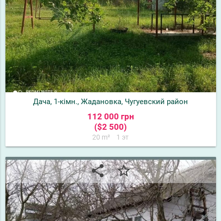
Дача, 1-кімн., Жадановка, Чугуевский район
112 000 грн
($2 500)
20 m²
1 эт
share
star_border