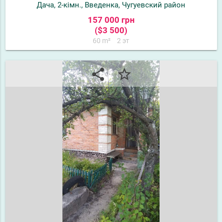
Дача, 2-кімн., Введенка, Чугуевский район
157 000 грн
($3 500)
60 m²
2 эт
share
star_border