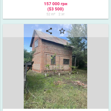
157 000 грн
($3 500)
52 m²
2 эт
share
star_border