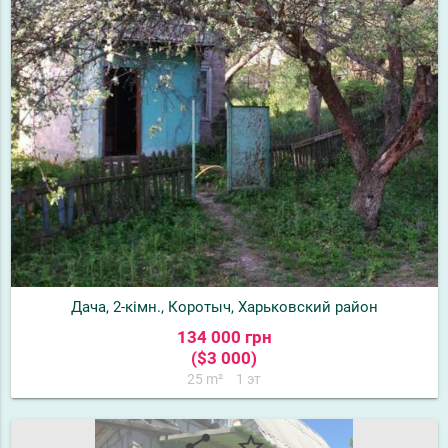
Дача, 2-кімн., Коротыч, Харьковский район
134 000 грн
($3 000)
25 m²
1 эт
share
star_border