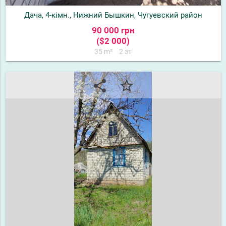
Дача, 4-кімн., Нижний Бышкин, Чугуевский район
90 000 грн
($2 000)
35 m²
2 эт
share
star_border