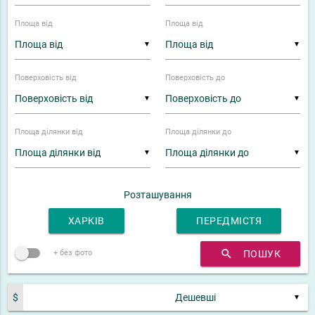
Площа від
Площа від
▼
▼
Поверховість від
Поверховість до
▼
▼
Площа ділянки від
Площа ділянки до
▼
▼
Розташування
ХАРКІВ
ПЕРЕДМІСТЯ
search
ПОШУК
+ без фото
$
▼