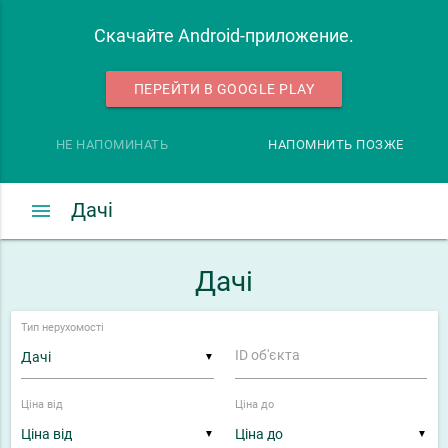
Скачайте Android-приложение.
ПЕРЕЙТИ В GOOGLE PLAY
НЕ НАПОМИНАТЬ
НАПОМНИТЬ ПОЗЖЕ
menu
Дачі
Дачі
Тип нерухомості
ID об'єкта
▼
Ціна від
Ціна до
▼
▼