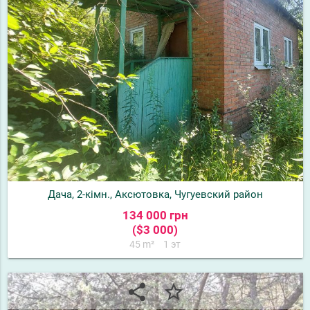
Дача, 2-кімн., Аксютовка, Чугуевский район
134 000 грн
($3 000)
45 m²
1 эт
share
star_border