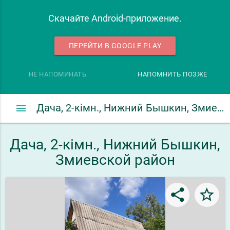
Скачайте Android-приложение.
ПЕРЕЙТИ В GOOGLE PLAY
НЕ НАПОМИНАТЬ
НАПОМНИТЬ ПОЗЖЕ
menu
Дача, 2-кімн., Нижний Бышкин, Змиевской район
Дача, 2-кімн., Нижний Бышкин,
Змиевской район
share
star_border