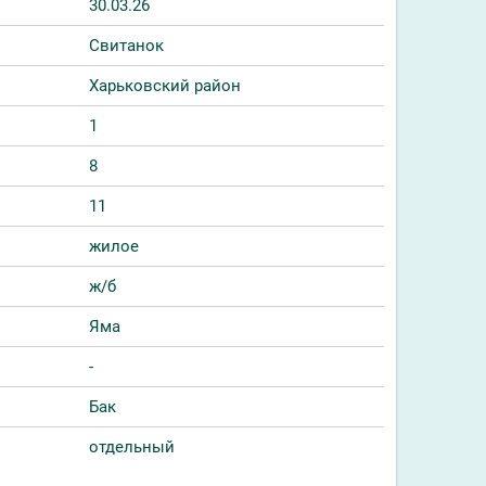
30.03.26
Свитанок
Харьковский район
1
8
11
жилое
ж/б
Яма
-
Бак
отдельный