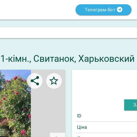
Телеграм-бот
 1-кімн., Свитанок, Харьковский
share
star_border
З
ID
Ціна