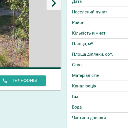
keyboard_arrow_right
Дата
Населений пункт
Район
Кількість кімнат
Площа, м²
Площа ділянки, сот.
Стан
Матеріал стін
phone
ТЕЛЕФОНЫ
Каналізація
Газ
Вода
Частина ділянки