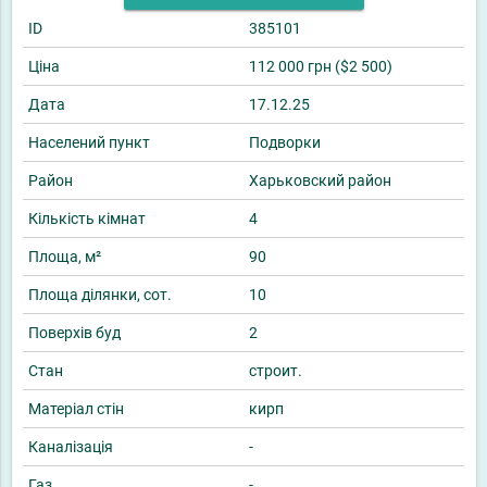
ID
385101
Ціна
112 000 грн ($2 500)
Дата
17.12.25
Населений пункт
Подворки
Район
Харьковский район
Кількість кімнат
4
Площа, м²
90
Площа ділянки, сот.
10
Поверхів буд
2
Стан
строит.
Матеріал стін
кирп
Каналізація
-
Газ
-