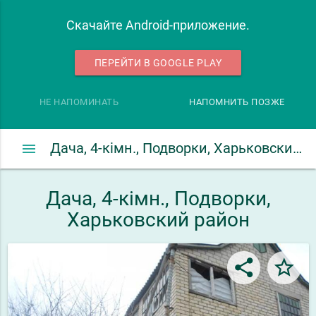
Скачайте Android-приложение.
ПЕРЕЙТИ В GOOGLE PLAY
НЕ НАПОМИНАТЬ
НАПОМНИТЬ ПОЗЖЕ
menu
Дача, 4-кімн., Подворки, Харьковский район
Дача, 4-кімн., Подворки,
Харьковский район
share
star_border