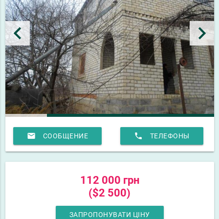
keyboard_arrow_left
keyboard_arrow_right
email
phone
СООБЩЕНИЕ
ТЕЛЕФОНЫ
112 000 грн
($2 500)
ЗАПРОПОНУВАТИ ЦІНУ