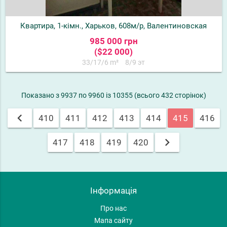
Квартира, 1-кімн., Харьков, 608м/р, Валентиновская
985 000 грн
($22 000)
33/17/6 m²
8/9 эт
Показано з 9937 по 9960 із 10355 (всього 432 сторінок)
chevron_left
410
411
412
413
414
415
416
chevron_right
417
418
419
420
Інформація
Про нас
Мапа сайту