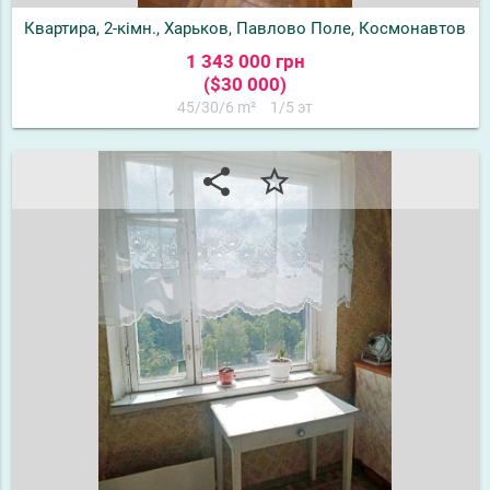
Квартира, 2-кімн., Харьков, Павлово Поле, Космонавтов
1 343 000 грн
($30 000)
45/30/6 m²
1/5 эт
share
star_border