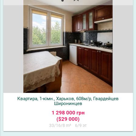
Квартира, 1-кімн., Харьков, 608м/р, Гвардейцев
Широнинцев
1 298 000 грн
($29 000)
33/16/8 m²
6/9 эт