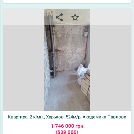
share
star_border
Квартира, 2-кімн., Харьков, 524м/р, Академика Павлова
1 746 000 грн
($39 000)