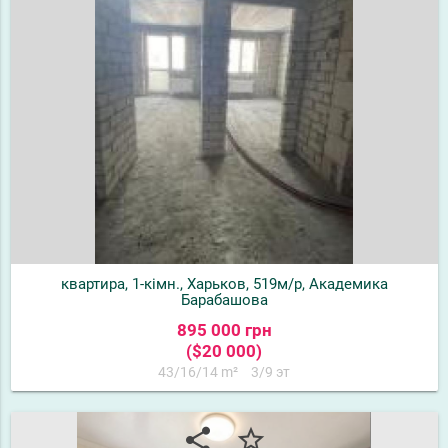
квартира, 1-кімн., Харьков, 519м/р, Академика
Барабашова
895 000 грн
($20 000)
43/16/14 m²
3/9 эт
share
star_border