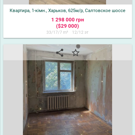
Квартира, 1-кімн., Харьков, 625м/р, Салтовское шоссе
1 298 000 грн
($29 000)
33/17/7 m²
12/12 эт
share
star_border