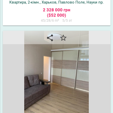
Квартира, 2-кімн., Харьков, Павлово Поле, Науки пр.
2 328 000 грн
($52 000)
45/28/6 m²
5/5 эт
share
star_border