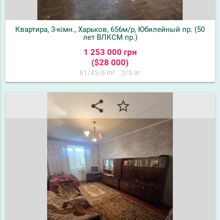
Квартира, 3-кімн., Харьков, 656м/р, Юбилейный пр. (50
лет ВЛКСМ пр.)
1 253 000 грн
($28 000)
61/45/6 m²
2/5 эт
share
star_border