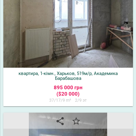
квартира, 1-кімн., Харьков, 519м/р, Академика
Барабашова
895 000 грн
($20 000)
37/17/9 m²
2/9 эт
share
star_border