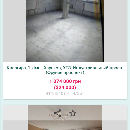
Квартира, 1-кімн., Харьков, ХТЗ, Индустриальный просп.
(Фрунзе проспект)
1 074 000 грн
($24 000)
41/38/10 m²
4/5 эт
share
star_border