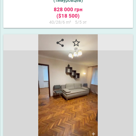
(Тимуровцев)
828 000 грн
($18 500)
40/28/6 m²
5/5 эт
share
star_border