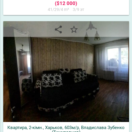
($12 000)
41/29/4 m²
3/9 эт
share
star_border
Квартира, 2-кімн., Харьков, 603м/р, Владислава Зубенко