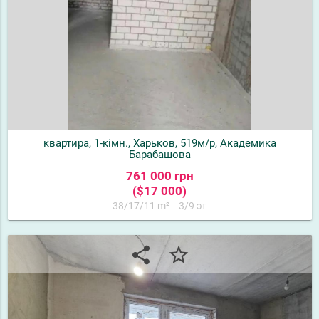
квартира, 1-кімн., Харьков, 519м/р, Академика
Барабашова
761 000 грн
($17 000)
38/17/11 m²
3/9 эт
share
star_border