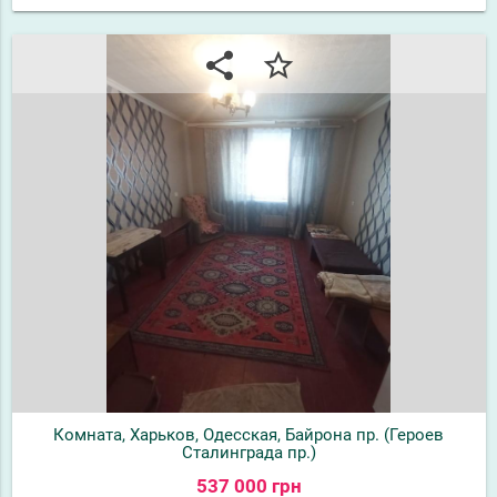
share
star_border
Комната, Харьков, Одесская, Байрона пр. (Героев
Сталинграда пр.)
537 000 грн