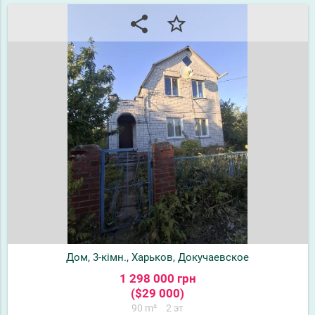
share
star_border
Дом, 3-кімн., Харьков, Докучаевское
1 298 000 грн
($29 000)
90 m²
2 эт