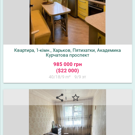
Квартира, 1-кімн., Харьков, Пятихатки, Академика
Курчатова проспект
985 000 грн
($22 000)
40/18/9 m²
9/9 эт
share
star_border