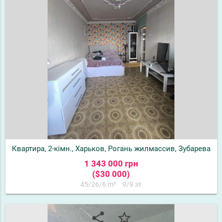
Квартира, 2-кімн., Харьков, Рогань жилмассив, Зубарева
1 343 000 грн
($30 000)
45/26/6 m²
9/9 эт
share
star_border