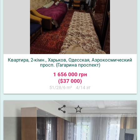
Квартира, 2-кімн., Харьков, Одесская, Аэрокосмический
просп. (Гагарина проспект)
1 656 000 грн
($37 000)
51/28/6 m²
4/14 эт
share
star_border