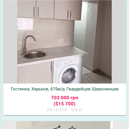
Гостинка, Харьков, 615м/р, Гвардейцев Широнинцев
703 000 грн
($15 700)
19/13/3 m²
5/9 эт