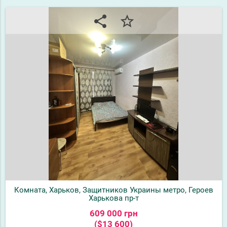
share
star_border
Комната, Харьков, Защитников Украины метро, Героев
Харькова пр-т
609 000 грн
($13 600)