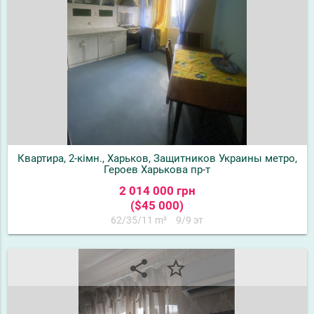
Квартира, 2-кімн., Харьков, Защитников Украины метро,
Героев Харькова пр-т
2 014 000 грн
($45 000)
62/35/11 m²
9/9 эт
share
star_border