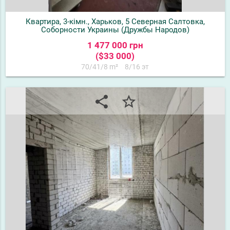
Квартира, 3-кімн., Харьков, 5 Северная Салтовка,
Соборности Украины (Дружбы Народов)
1 477 000 грн
($33 000)
70/41/8 m²
8/16 эт
share
star_border