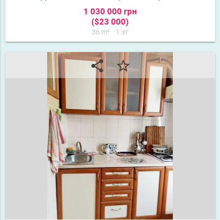
1 030 000 грн
($23 000)
36 m²
1 эт
share
star_border