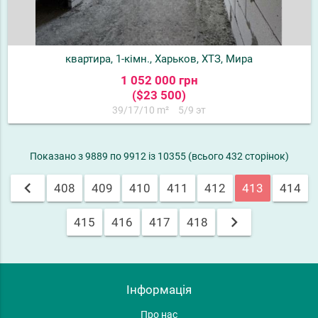
квартира, 1-кімн., Харьков, ХТЗ, Мира
1 052 000 грн
($23 500)
39/17/10 m²
5/9 эт
Показано з 9889 по 9912 із 10355 (всього 432 сторінок)
chevron_left
408
409
410
411
412
413
414
chevron_right
415
416
417
418
Інформація
Про нас