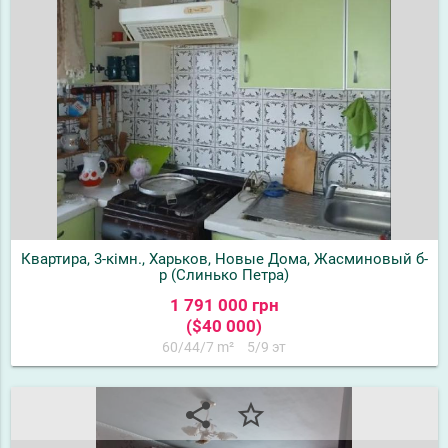
Квартира, 3-кімн., Харьков, Новые Дома, Жасминовый б-
р (Слинько Петра)
1 791 000 грн
($40 000)
60/44/7 m²
5/9 эт
share
star_border