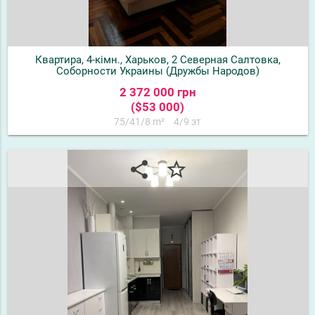
Квартира, 4-кімн., Харьков, 2 Северная Салтовка,
Соборности Украины (Дружбы Народов)
2 372 000 грн
($53 000)
75/41/8 m²
4/9 эт
share
star_border