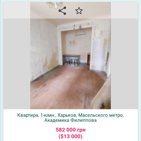
share
star_border
Квартира, 1-кімн., Харьков, Масельского метро,
Академика Филиппова
582 000 грн
($13 000)