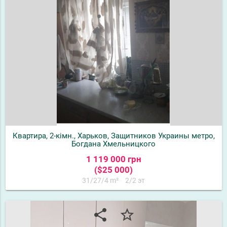
Квартира, 2-кімн., Харьков, Защитников Украины метро,
Богдана Хмельницкого
1 119 000 грн
($25 000)
31/27/4 m²
2/2 эт
share
star_border