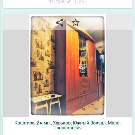
32/20/6 m²
1/2 эт
share
star_border
Квартира, 2-кімн., Харьков, Южный Вокзал, Мало-
Панасовская