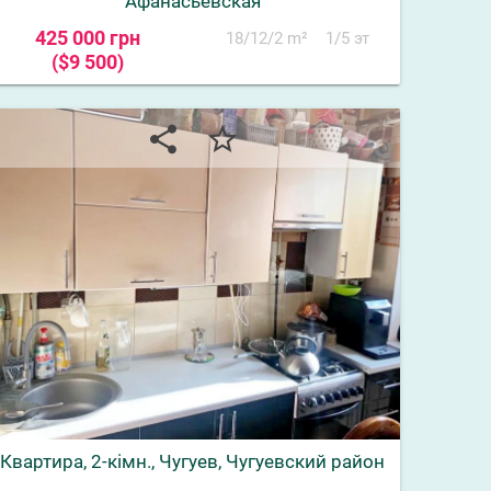
Афанасьевская
425 000 грн
18/12/2 m²
1/5 эт
($9 500)
share
star_border
Квартира, 2-кімн., Чугуев, Чугуевский район