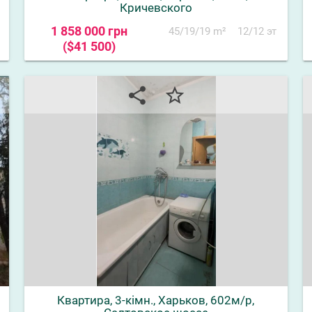
Кричевского
1 858 000 грн
45/19/19 m²
12/12 эт
($41 500)
share
star_border
Квартира, 3-кімн., Харьков, 602м/р,