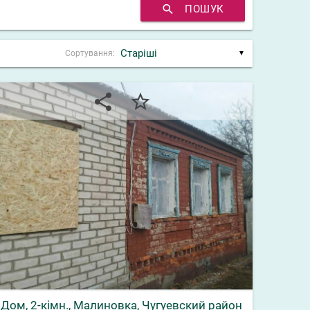
search
ПОШУК
Сортування:
▼
share
star_border
Дом, 2-кімн., Малиновка, Чугуевский район