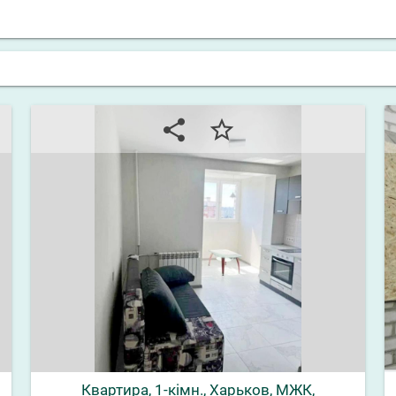
share
star_border
Квартира, 1-кімн., Харьков, МЖК,