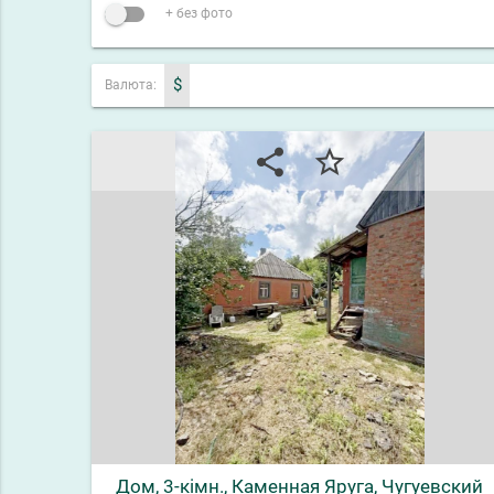
+ без фото
$
Валюта:
share
star_border
Дом, 3-кімн., Каменная Яруга, Чугуевский