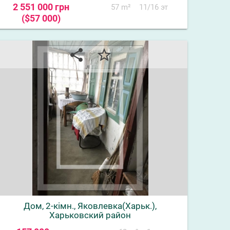
2 551 000 грн
57 m²
11/16 эт
($57 000)
share
star_border
Дом, 2-кімн., Яковлевка(Харьк.),
Харьковский район