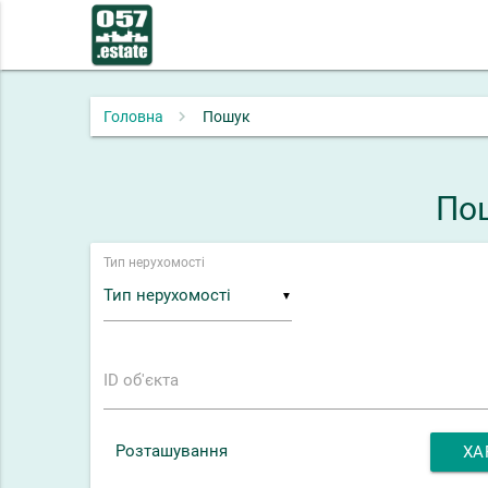
Головна
Пошук
Пош
Тип нерухомості
▼
ID об'єкта
Розташування
ХА