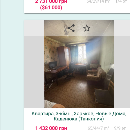
2 731 000 грн
54/29/14 m²
1/4 эт
($61 000)
share
star_border
Квартира, 3-кімн., Харьков, Новые Дома,
Каденюка (Танкопия)
1 432 000 грн
65/44/7 m²
9/9 эт