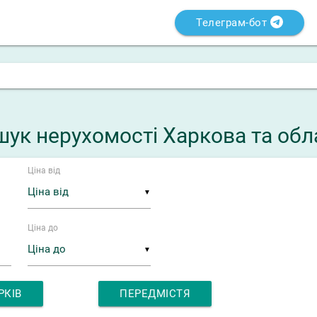
Телеграм-бот
ук нерухомості Харкова та обл
Ціна від
▼
Ціна до
▼
РКІВ
ПЕРЕДМІСТЯ