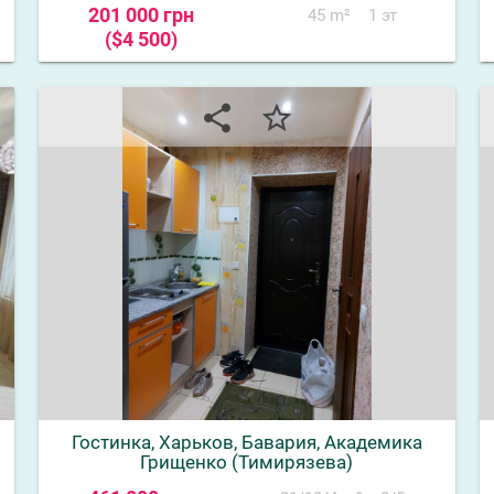
201 000 грн
45 m²
1 эт
($4 500)
share
star_border
Гостинка, Харьков, Бавария, Академика
Грищенко (Тимирязева)