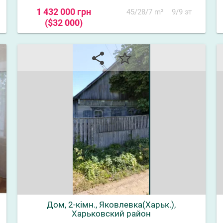
1 432 000 грн
45/28/7 m²
9/9 эт
($32 000)
share
star_border
Дом, 2-кімн., Яковлевка(Харьк.),
Харьковский район