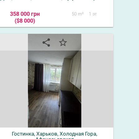
358 000 грн
50 m²
1 эт
($8 000)
share
star_border
Гостинка, Харьков, Холодная Гора,