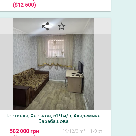
($12 500)
share
star_border
Гостинка, Харьков, 519м/р, Академика
Барабашова
582 000 грн
19/12/3 m²
1/9 эт