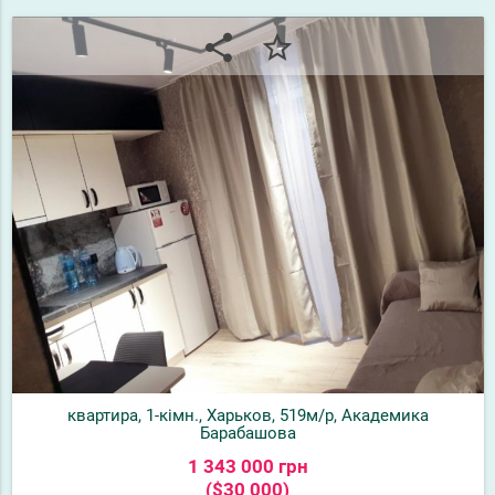
share
star_border
квартира, 1-кімн., Харьков, 519м/р, Академика
Барабашова
1 343 000 грн
($30 000)