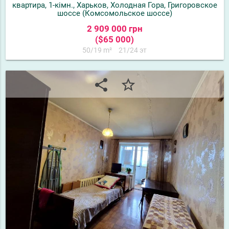
квартира, 1-кімн., Харьков, Холодная Гора, Григоровское
шоссе (Комсомольское шоссе)
2 909 000 грн
($65 000)
50/19 m²
21/24 эт
share
star_border