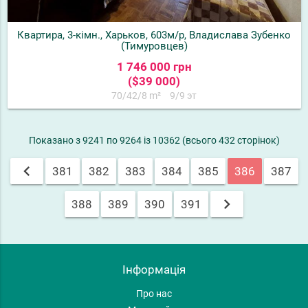
Квартира, 3-кімн., Харьков, 603м/р, Владислава Зубенко
(Тимуровцев)
1 746 000 грн
($39 000)
70/42/8 m²
9/9 эт
Показано з 9241 по 9264 із 10362 (всього 432 сторінок)
chevron_left
381
382
383
384
385
386
387
chevron_right
388
389
390
391
Інформація
Про нас