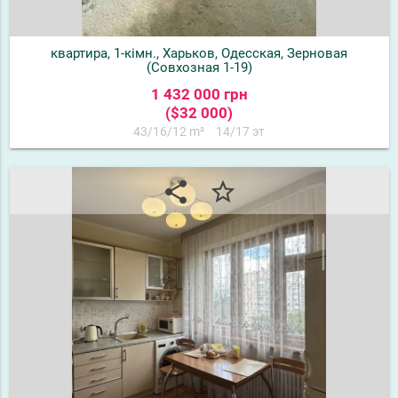
квартира, 1-кімн., Харьков, Одесская, Зерновая
(Совхозная 1-19)
1 432 000 грн
($32 000)
43/16/12 m²
14/17 эт
share
star_border