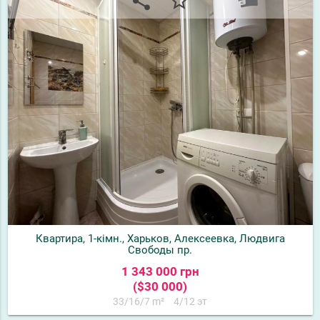
share
star_border
Квартира, 1-кімн., Харьков, Алексеевка, Людвига
Свободы пр.
1 343 000 грн
($30 000)
33/16/7 m²
4/12 эт