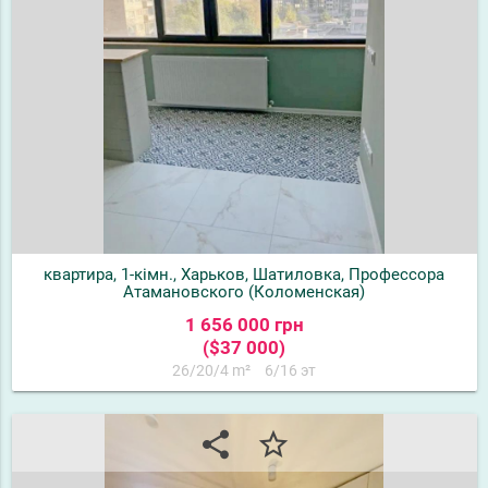
квартира, 1-кімн., Харьков, Шатиловка, Профессора
Атамановского (Коломенская)
1 656 000 грн
($37 000)
26/20/4 m²
6/16 эт
share
star_border