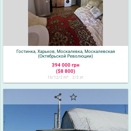
Гостинка, Харьков, Москалевка, Москалевская
(Октябрьской Революции)
394 000 грн
($8 800)
16/12/2 m²
2/2 эт
share
star_border