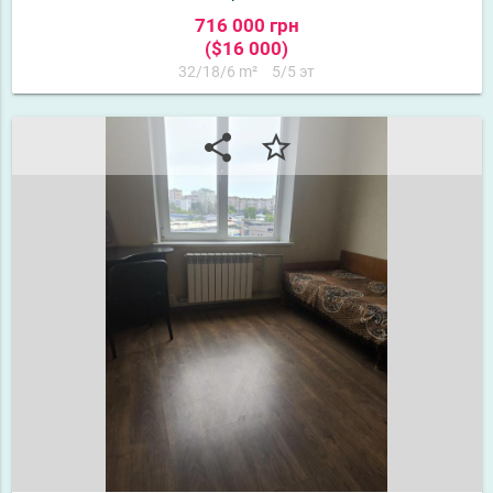
716 000 грн
($16 000)
32/18/6 m²
5/5 эт
share
star_border