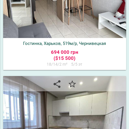
Гостинка, Харьков, 519м/р, Чернивецкая
694 000 грн
($15 500)
18/14/2 m²
5/5 эт
share
star_border