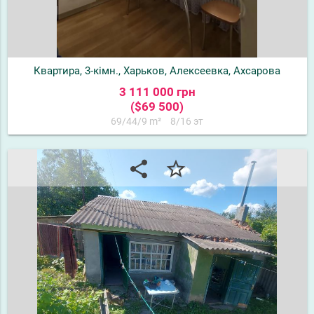
Квартира, 3-кімн., Харьков, Алексеевка, Ахсарова
3 111 000 грн
($69 500)
69/44/9 m²
8/16 эт
share
star_border