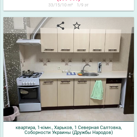
33/15/10 m²
1/9 эт
share
star_border
квартира, 1-кімн., Харьков, 1 Северная Салтовка,
Соборности Украины (Дружбы Народов)