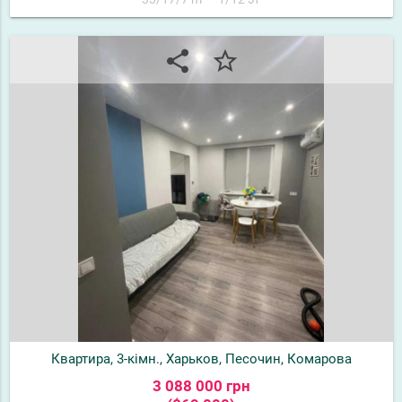
share
star_border
Квартира, 3-кімн., Харьков, Песочин, Комарова
3 088 000 грн