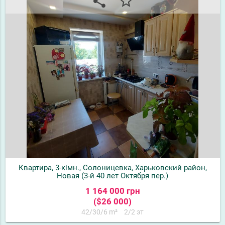
share
star_border
Квартира, 3-кімн., Солоницевка, Харьковский район,
Новая (3-й 40 лет Октября пер.)
1 164 000 грн
($26 000)
42/30/6 m²
2/2 эт