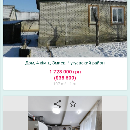
Дом, 4-кімн., Змиев, Чугуевский район
1 728 000 грн
($38 600)
107 m²
1 эт
share
star_border