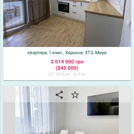
квартира, 1-кімн., Харьков, ХТЗ, Мира
2 014 000 грн
($45 000)
37/19/9 m²
8/9 эт
share
star_border