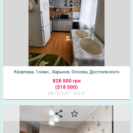
Квартира, 1-кімн., Харьков, Основа, Достоевского
828 000 грн
($18 500)
24/15/5 m²
4/4 эт
share
star_border