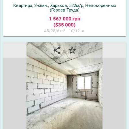
Квартира, 2-кімн., Харьков, 522м/р, Непокоренных
(Героев Труда)
1 567 000 грн
($35 000)
45/28/6 m²
10/12 эт
share
star_border