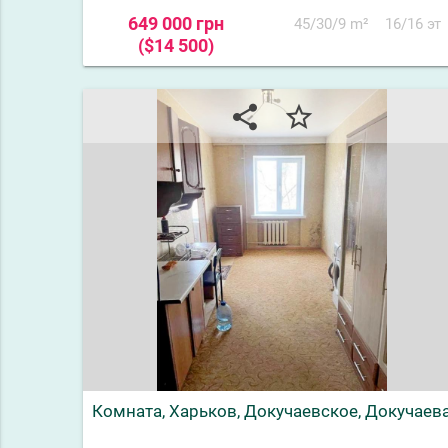
649 000 грн
45/30/9 m²
16/16 эт
($14 500)
share
star_border
Комната, Харьков, Докучаевское, Докучаев