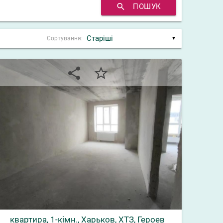
search
ПОШУК
Сортування:
▼
share
star_border
квартира, 1-кімн., Харьков, ХТЗ, Героев