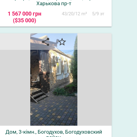
Харькова пр-т
1 567 000 грн
43/20/12 m²
5/9 эт
($35 000)
share
star_border
Дом, 3-кімн., Богодухов, Богодуховский