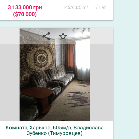
3 133 000 грн
145/60/5 m²
1/1 эт
($70 000)
share
star_border
Комната, Харьков, 605м/р, Владислава
Зубенко (Тимуровцев)