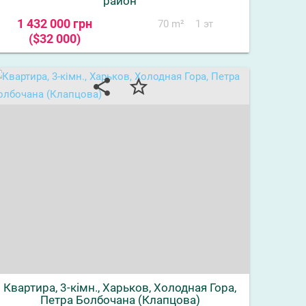
район
1 432 000 грн
70 m²
1 эт
($32 000)
share
star_border
Квартира, 3-кімн., Харьков, Холодная Гора,
Петра Болбочана (Клапцова)