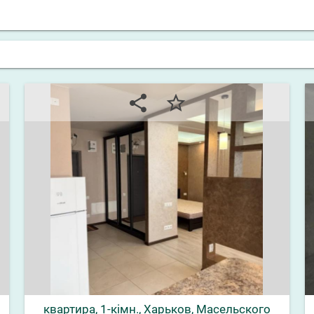
share
star_border
квартира, 1-кімн., Харьков, Масельского