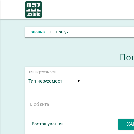
Головна
Пошук
Пош
Тип нерухомості
▼
ID об'єкта
Розташування
ХА