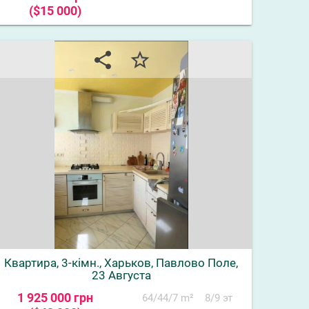
($15 000)
share
star_border
Квартира, 3-кімн., Харьков, Павлово Поле,
23 Августа
1 925 000 грн
64/44/7 m²
8/9 эт