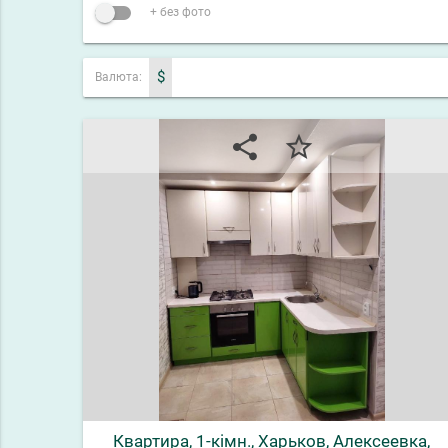
+ без фото
$
Валюта:
share
star_border
Квартира, 1-кімн., Харьков, Алексеевка,