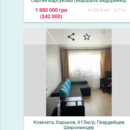
Сергея Барсукова (Маршала Федоренка)
1 880 000 грн
41/20/9 m²
6/7 эт
($42 000)
share
star_border
Комната, Харьков, 615м/р, Гвардейцев
Широнинцев