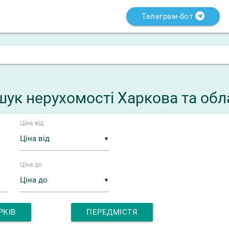
Телеграм-бот
ук нерухомості Харкова та обл
Ціна від
▼
Ціна до
▼
РКІВ
ПЕРЕДМІСТЯ