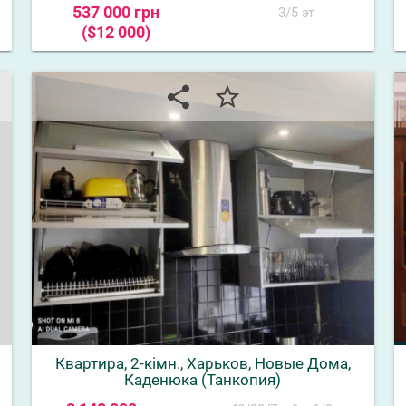
537 000 грн
3/5 эт
($12 000)
share
star_border
Квартира, 2-кімн., Харьков, Новые Дома,
Каденюка (Танкопия)