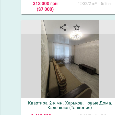
313 000 грн
42/32/2 m²
5/5 эт
($7 000)
share
star_border
Квартира, 2-кімн., Харьков, Новые Дома,
Каденюка (Танкопия)