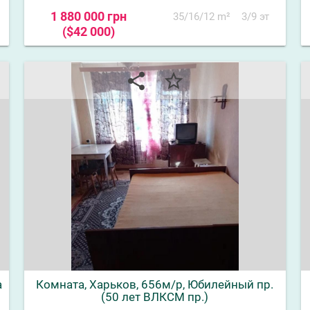
1 880 000 грн
35/16/12 m²
3/9 эт
($42 000)
share
star_border
а
Комната, Харьков, 656м/р, Юбилейный пр.
(50 лет ВЛКСМ пр.)