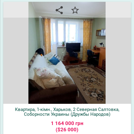
share
star_border
Квартира, 1-кімн., Харьков, 2 Северная Салтовка,
Соборности Украины (Дружбы Народов)
1 164 000 грн
($26 000)