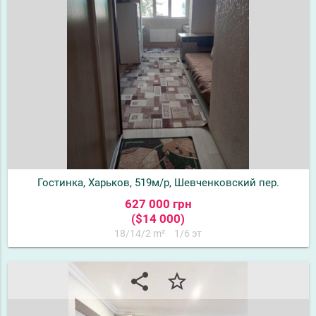
Гостинка, Харьков, 519м/р, Шевченковский пер.
627 000 грн
($14 000)
18/14/2 m²
1/6 эт
share
star_border