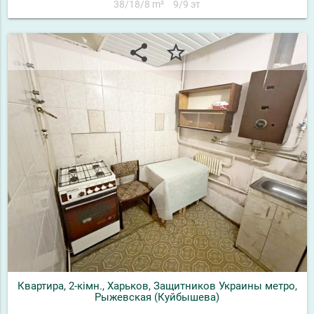
38/18/8 m²
9/9 эт
share
star_border
Квартира, 2-кімн., Харьков, Защитников Украины метро,
Рыжевская (Куйбышева)