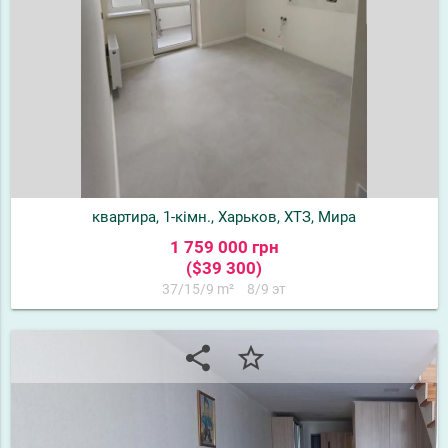
квартира, 1-кімн., Харьков, ХТЗ, Мира
1 759 000 грн
($39 300)
37/15/9 m²
8/9 эт
share
star_border