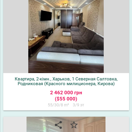
Квартира, 2-кімн., Харьков, 1 Северная Салтовка,
Родниковая (Красного милиционера, Кирова)
2 462 000 грн
($55 000)
55/30/8 m²
3/9 эт
share
star_border