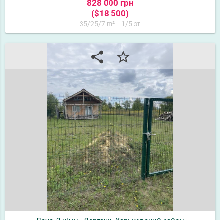
828 000 грн
($18 500)
35/25/7 m²
1/5 эт
share
star_border