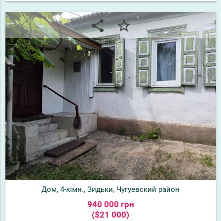
share
star_border
Дом, 4-кімн., Зидьки, Чугуевский район
940 000 грн
($21 000)