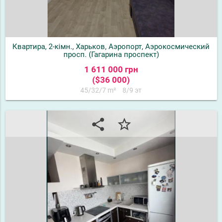
Квартира, 2-кімн., Харьков, Аэропорт, Аэрокосмический
просп. (Гагарина проспект)
1 611 000 грн
($36 000)
45/32/7 m²
8/9 эт
share
star_border