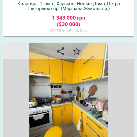
Квартира, 1-кімн., Харьков, Новые Дома, Петра
Григоренко пр. (Маршала Жукова пр.)
1 343 000 грн
($30 000)
32/18/6 m²
5/5 эт
share
star_border