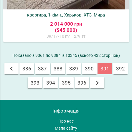
квартира, 1-кімн., Харьков, ХТЗ, Мира
2 014 000 грн
($45 000)
39/17/10 m²
2/9 эт
Показано з 9361 по 9384 із 10345 (всього 432 сторінок)
chevron_left
386
387
388
389
390
391
392
chevron_right
393
394
395
396
Інформація
Про нас
Мапа сайту