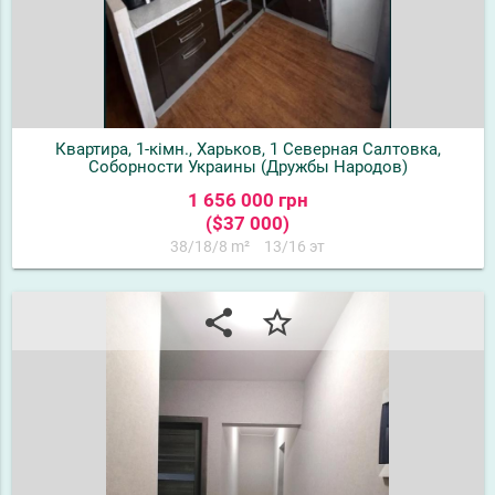
Квартира, 1-кімн., Харьков, 1 Северная Салтовка,
Соборности Украины (Дружбы Народов)
1 656 000 грн
($37 000)
38/18/8 m²
13/16 эт
share
star_border