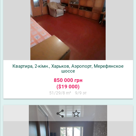
Квартира, 2-кімн., Харьков, Аэропорт, Мерефянское
шоссе
850 000 грн
($19 000)
51/29/8 m²
9/9 эт
share
star_border