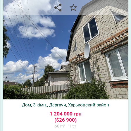
share
star_border
Дом, 3-кімн., Дергачи, Харьковский район
1 204 000 грн
($26 900)
60 m²
1 эт