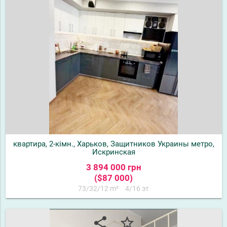
квартира, 2-кімн., Харьков, Защитников Украины метро,
Искринская
3 894 000 грн
($87 000)
73/32/12 m²
4/16 эт
share
star_border