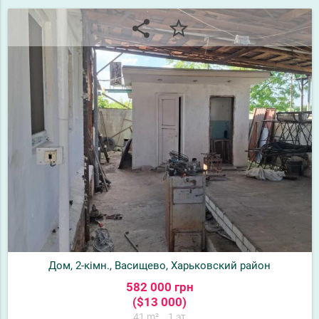
share
star_border
Дом, 2-кімн., Васищево, Харьковский район
582 000 грн
($13 000)
41 m²
1 эт