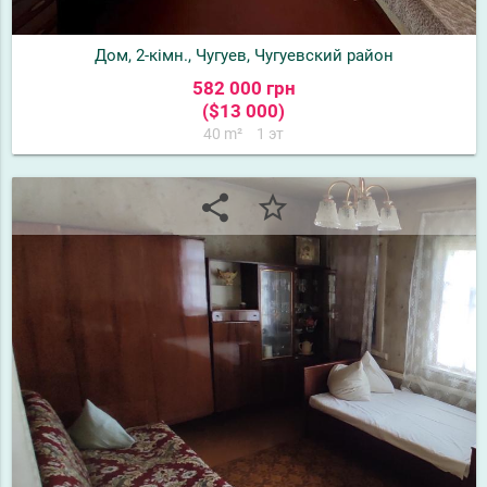
Дом, 2-кімн., Чугуев, Чугуевский район
582 000 грн
($13 000)
40 m²
1 эт
share
star_border