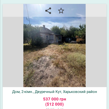
share
star_border
Дом, 2-кімн., Двуречный Кут, Харьковский район
537 000 грн
($12 000)