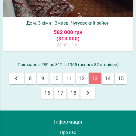
Дом, 3-кімн., Змиев, Чугуевский район
582 000 грн
($13 000)
60 m²
1 эт
Показано з 289 по 312 із 1965 (всього 82 сторінок)
chevron_left
8
9
10
11
12
13
14
15
chevron_right
16
17
18
Інформація
Про нас