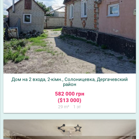
Дом на 2 входа, 2-кімн., Солоницевка, Дергачевский
район
582 000 грн
($13 000)
29 m²
1 эт
share
star_border