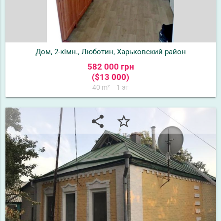
Дом, 2-кімн., Люботин, Харьковский район
582 000 грн
($13 000)
40 m²
1 эт
share
star_border