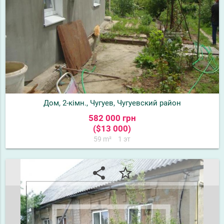
Дом, 2-кімн., Чугуев, Чугуевский район
582 000 грн
($13 000)
59 m²
1 эт
share
star_border