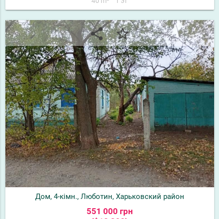
40 m²
1 эт
share
star_border
Дом, 4-кімн., Люботин, Харьковский район
551 000 грн