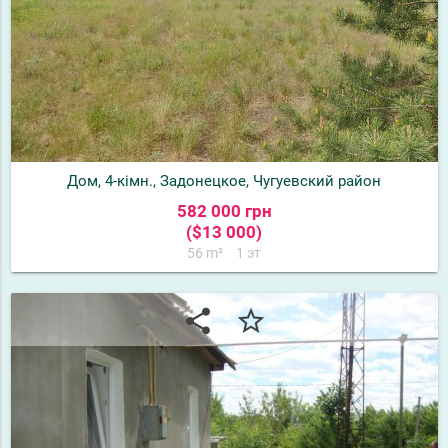
Дом, 4-кімн., Задонецкое, Чугуевский район
582 000 грн
($13 000)
56 m²
1 эт
share
star_border