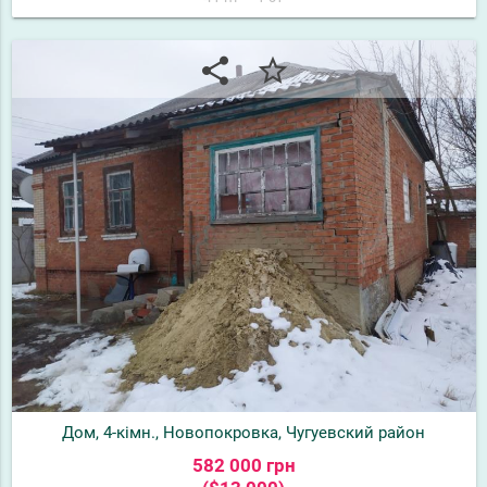
share
star_border
Дом, 4-кімн., Новопокровка, Чугуевский район
582 000 грн