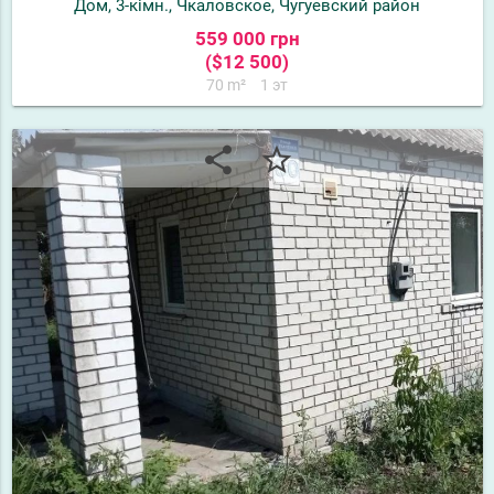
Дом, 3-кімн., Чкаловское, Чугуевский район
559 000 грн
($12 500)
70 m²
1 эт
share
star_border