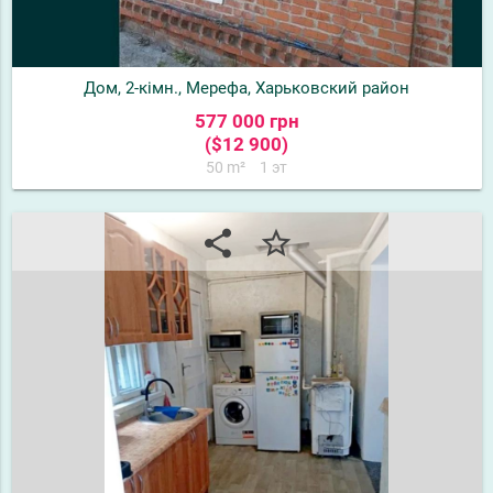
Дом, 2-кімн., Мерефа, Харьковский район
577 000 грн
($12 900)
50 m²
1 эт
share
star_border