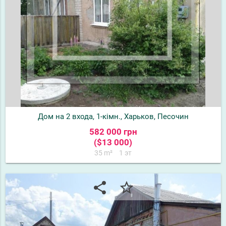
Дом на 2 входа, 1-кімн., Харьков, Песочин
582 000 грн
($13 000)
35 m²
1 эт
share
star_border