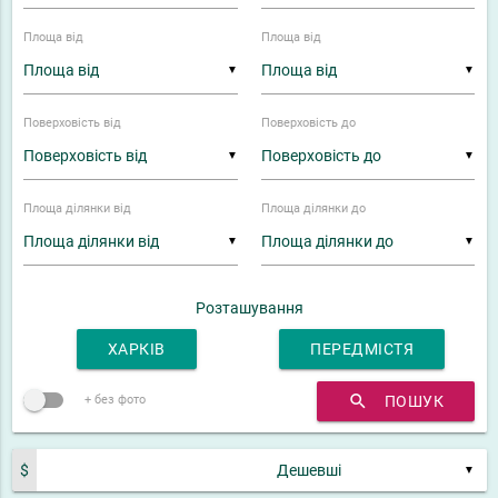
Площа від
Площа від
▼
▼
Поверховість від
Поверховість до
▼
▼
Площа ділянки від
Площа ділянки до
▼
▼
Розташування
ХАРКІВ
ПЕРЕДМІСТЯ
search
ПОШУК
+ без фото
$
▼