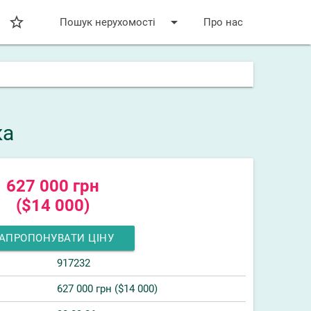
star_bordered
arrow_drop_down
Пошук нерухомості
Про нас
ка
627 000 грн
($14 000)
АПРОПОНУВАТИ ЦІНУ
917232
627 000 грн ($14 000)