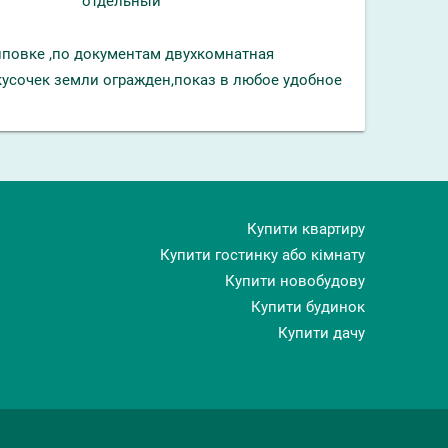
отдельный
повке ,по документам двухкомнатная
кусочек земли огражден,показ в любое удобное
Купити квартиру
Купити гостинку або кімнату
Купити новобудову
Купити будинок
Купити дачу