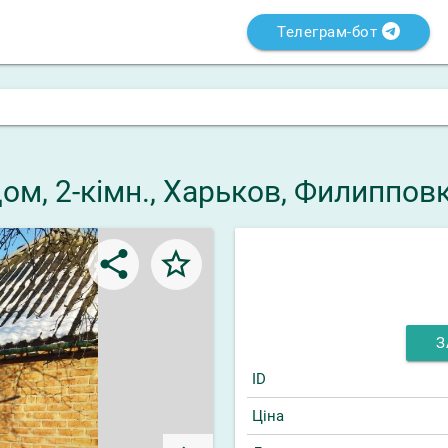
Телеграм-бот
ом, 2-кімн., Харьков, Филиппов
share
star_border
З
ID
Ціна