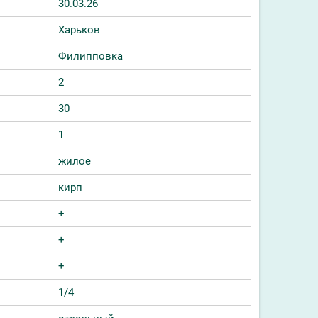
30.03.26
Харьков
Филипповка
2
30
1
жилое
кирп
+
+
+
1/4