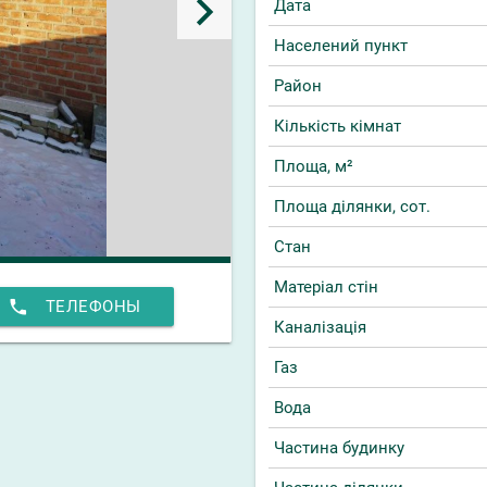
keyboard_arrow_right
Дата
Населений пункт
Район
Кількість кімнат
Площа, м²
Площа ділянки, сот.
Стан
Матеріал стін
phone
ТЕЛЕФОНЫ
Каналізація
Газ
Вода
Частина будинку