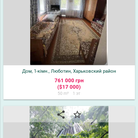
Дом, 1-кімн., Люботин, Харьковский район
761 000 грн
($17 000)
50 m²
1 эт
share
star_border