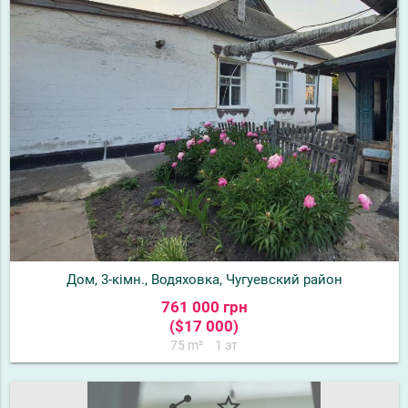
Дом, 3-кімн., Водяховка, Чугуевский район
761 000 грн
($17 000)
75 m²
1 эт
share
star_border