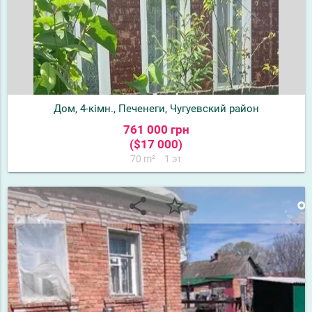
Дом, 4-кімн., Печенеги, Чугуевский район
761 000 грн
($17 000)
70 m²
1 эт
share
star_border