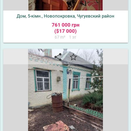
Дом, 5-кімн., Новопокровка, Чугуевский район
761 000 грн
($17 000)
67 m²
1 эт
share
star_border