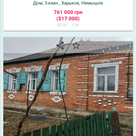
Дом, 3-кімн., Харьков, Немышля
761 000 грн
($17 000)
50 m²
1 эт
share
star_border