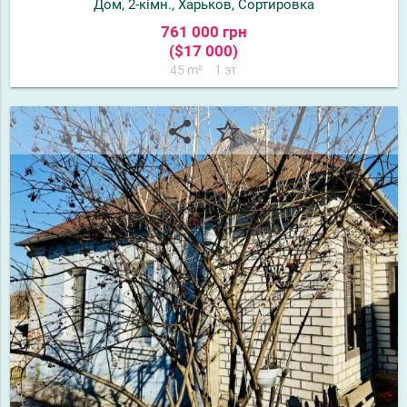
Дом, 2-кімн., Харьков, Сортировка
761 000 грн
($17 000)
45 m²
1 эт
share
star_border