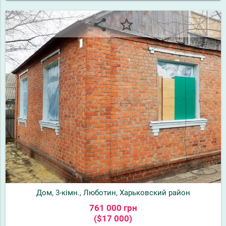
share
star_border
Дом, 3-кімн., Люботин, Харьковский район
761 000 грн
($17 000)