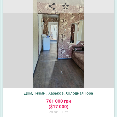
share
star_border
Дом, 1-кімн., Харьков, Холодная Гора
761 000 грн
($17 000)
28 m²
1 эт