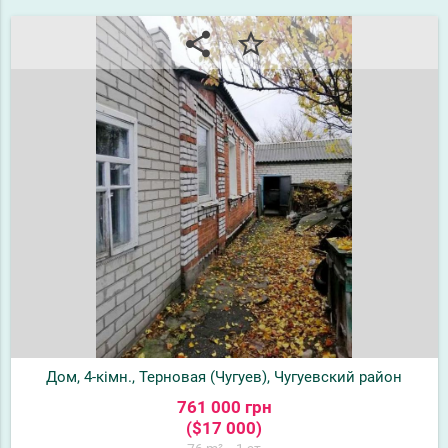
share
star_border
Дом, 4-кімн., Терновая (Чугуев), Чугуевский район
761 000 грн
($17 000)