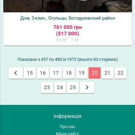
Дом, 3-кімн., Огульцы, Богодуховский район
761 000 грн
($17 000)
61 m²
1 эт
Показано з 457 по 480 із 1972 (всього 83 сторінок)
chevron_left
15
16
17
18
19
20
21
22
chevron_right
23
24
25
Інформація
Про нас
Мапа сайту