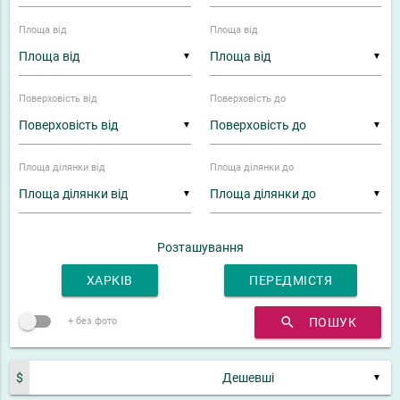
Площа від
Площа від
▼
▼
Поверховість від
Поверховість до
▼
▼
Площа ділянки від
Площа ділянки до
▼
▼
Розташування
ХАРКІВ
ПЕРЕДМІСТЯ
search
ПОШУК
+ без фото
$
▼