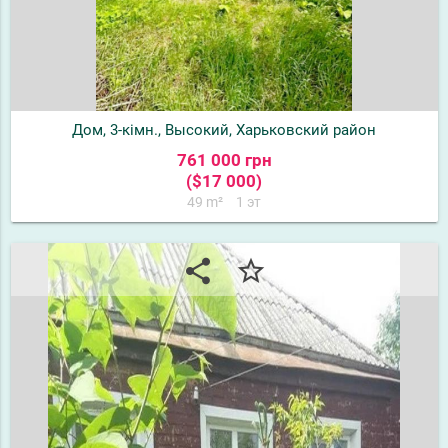
Дом, 3-кімн., Высокий, Харьковский район
761 000 грн
($17 000)
49 m²
1 эт
share
star_border