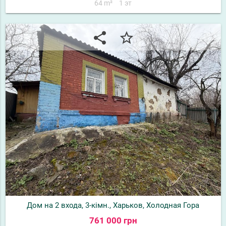
64 m²
1 эт
share
star_border
Дом на 2 входа, 3-кімн., Харьков, Холодная Гора
761 000 грн