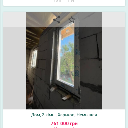
76 m²
1 эт
share
star_border
Дом, 3-кімн., Харьков, Немышля
761 000 грн