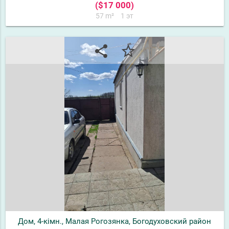
($17 000)
57 m²
1 эт
share
star_border
Дом, 4-кімн., Малая Рогозянка, Богодуховский район