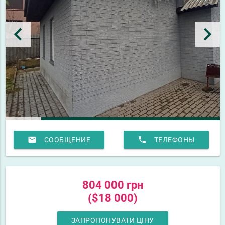
keyboard_arrow_left
keyboard_arrow_right
email
phone
СООБЩЕНИЕ
ТЕЛЕФОНЫ
804 000 грн
($18 000)
ЗАПРОПОНУВАТИ ЦІНУ