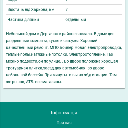
Відстань від Харкова, км
7
Частина ділянки
отдельный
Небольшой дом в Дергачах в районе вокзала. В доме две
раздельные комнаты, кухня и сан.узел Хороший
качественный ремонт. МПО.Бойлер.Новая электропроводка,
теплые полы,натяжные потолки. Электроотопление. Газ
можно подвести.он по улице. . Во дворе положена хорошая
тротуарная плитка,заезд для автомобиля. во дворе
небольшой бассейн. Три минуты- и вы на ж\д станции. Там
же рынок, АТБ. все магазины.
Інформація
Про нас