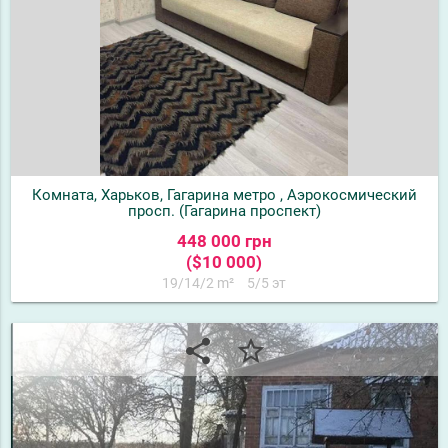
Комната, Харьков, Гагарина метро , Аэрокосмический
просп. (Гагарина проспект)
448 000 грн
($10 000)
19/14/2 m²
5/5 эт
share
star_border