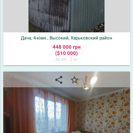
Дача, 4-кімн., Высокий, Харьковский район
448 000 грн
($10 000)
50 m²
2 эт
share
star_border