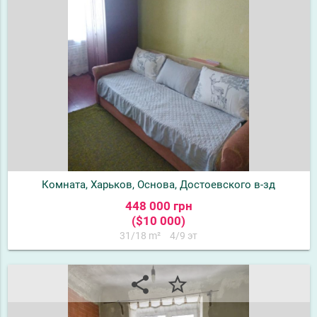
Комната, Харьков, Основа, Достоевского в-зд
448 000 грн
($10 000)
31/18 m²
4/9 эт
share
star_border