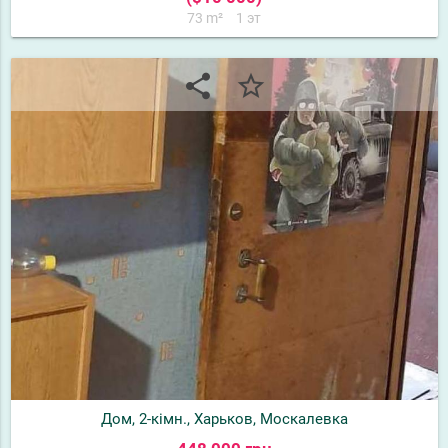
73 m²
1 эт
share
star_border
Дом, 2-кімн., Харьков, Москалевка