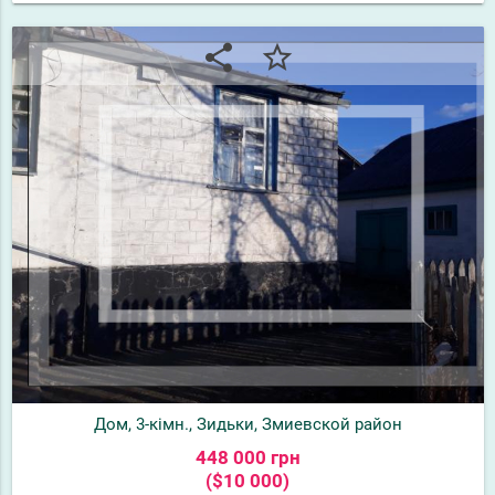
share
star_border
Дом, 3-кімн., Зидьки, Змиевской район
448 000 грн
($10 000)