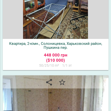
Квартира, 2-кімн., Солоницевка, Харьковский район,
Пушкина пер.
448 000 грн
($10 000)
50/25/10 m²
1/1 эт
share
star_border