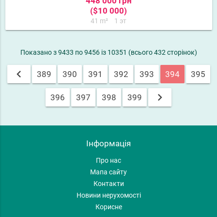
448 000 грн
($10 000)
41 m²
1 эт
Показано з 9433 по 9456 із 10351 (всього 432 сторінок)
chevron_left
389
390
391
392
393
394
395
chevron_right
396
397
398
399
Інформація
Про нас
Мапа сайту
Контакти
Новини нерухомості
Корисне