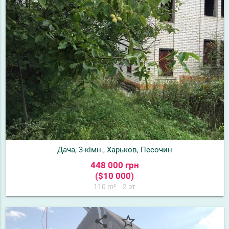
Дача, 3-кімн., Харьков, Песочин
448 000 грн
($10 000)
110 m²
2 эт
share
star_border