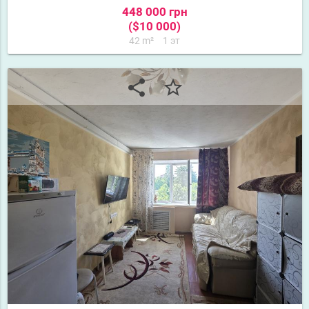
448 000 грн
($10 000)
42 m²
1 эт
share
star_border