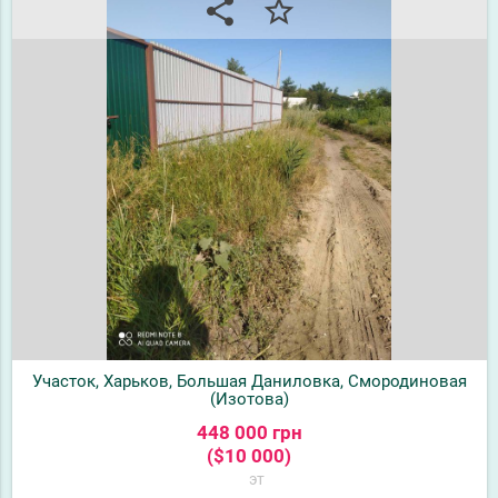
share
star_border
Участок, Харьков, Большая Даниловка, Смородиновая
(Изотова)
448 000 грн
($10 000)
эт