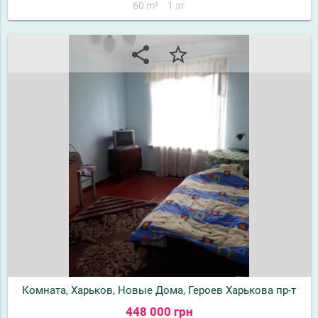
60 m²
1 эт
share
star_border
Комната, Харьков, Новые Дома, Героев Харькова пр-т
448 000 грн