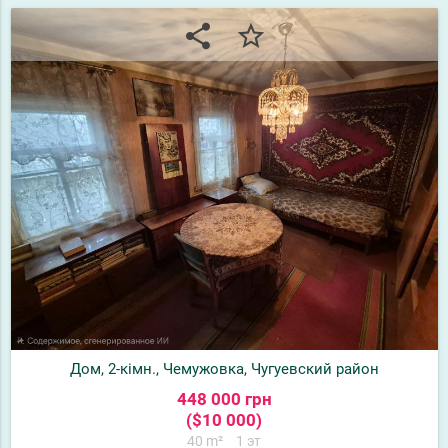
share
star_border
Дом, 2-кімн., Чемужовка, Чугуевский район
448 000 грн
($10 000)
40 m²
1 эт