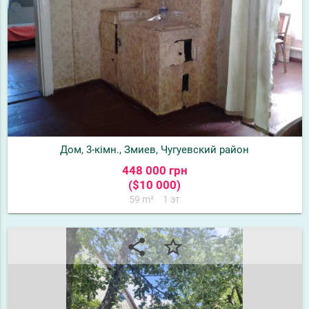
Дом, 3-кімн., Змиев, Чугуевский район
448 000 грн
($10 000)
59 m²
1 эт
share
star_border