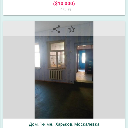
($10 000)
4/5 эт
share
star_border
Дом, 1-кімн., Харьков, Москалевка