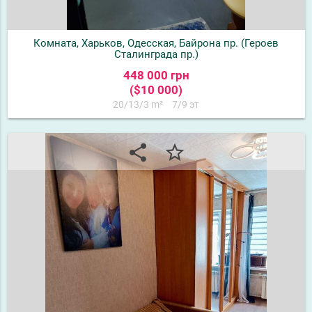
Комната, Харьков, Одесская, Байрона пр. (Героев
Сталинграда пр.)
448 000 грн
($10 000)
20/13/3 m²
7/9 эт
share
star_border