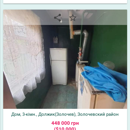
share
star_border
Дом, 3-кімн., Должик(Золочев), Золочевский район
448 000 грн
($10 000)