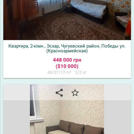
Квартира, 2-кімн., Эсхар, Чугуевский район, Победы ул.
(Красноармейская)
448 000 грн
($10 000)
48/27/12 m²
2/2 эт
share
star_border