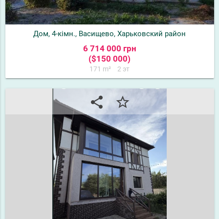
Дом, 4-кімн., Васищево, Харьковский район
6 714 000 грн
($150 000)
171 m²
2 эт
share
star_border