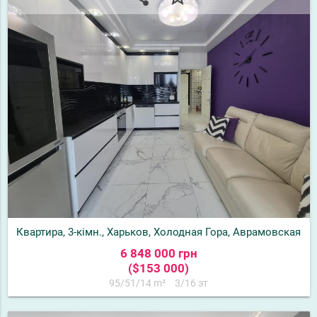
Квартира, 3-кімн., Харьков, Холодная Гора, Аврамовская
6 848 000 грн
($153 000)
95/51/14 m²
3/16 эт