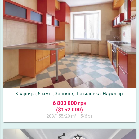
Квартира, 5-кімн., Харьков, Шатиловка, Науки пр.
6 803 000 грн
($152 000)
203/155/20 m²
5/6 эт
share
star_border