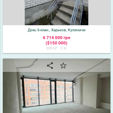
Дом, 6-кімн., Харьков, Кулиничи
6 714 000 грн
($150 000)
200 m²
2 эт
share
star_border