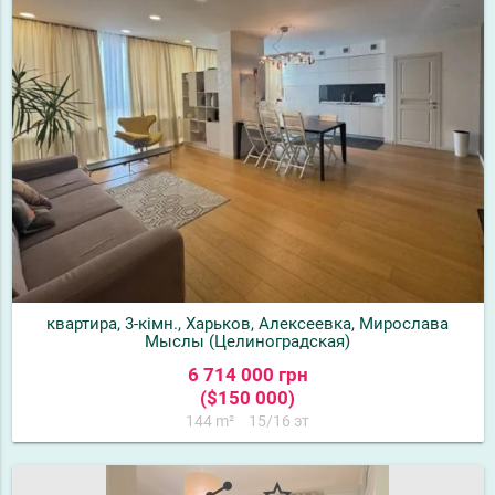
квартира, 3-кімн., Харьков, Алексеевка, Мирослава
Мыслы (Целиноградская)
6 714 000 грн
($150 000)
144 m²
15/16 эт