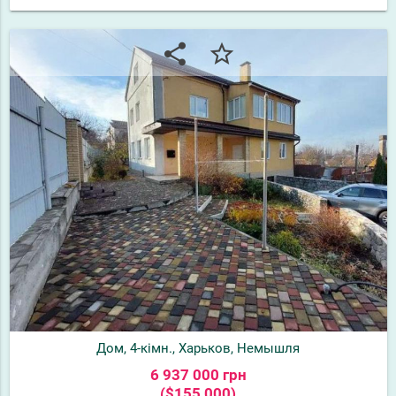
share
star_border
Дом, 4-кімн., Харьков, Немышля
6 937 000 грн
($155 000)