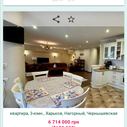
share
star_border
квартира, 3-кімн., Харьков, Нагорный, Чернышевская
6 714 000 грн