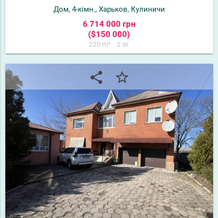
Дом, 4-кімн., Харьков, Кулиничи
6 714 000 грн
($150 000)
220 m²
2 эт
share
star_border