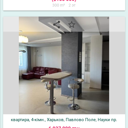
300 m²
2 эт
share
star_border
квартира, 4-кімн., Харьков, Павлово Поле, Науки пр.