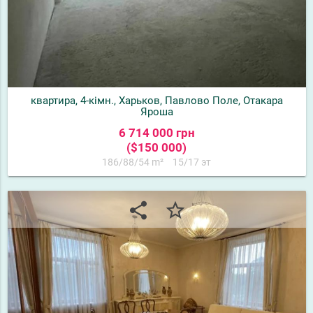
квартира, 4-кімн., Харьков, Павлово Поле, Отакара
Яроша
6 714 000 грн
($150 000)
186/88/54 m²
15/17 эт
share
star_border