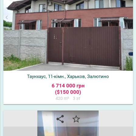
Таунхаус, 11-кімн., Харьков, Залютино
6 714 000 грн
($150 000)
420 m²
3 эт
share
star_border