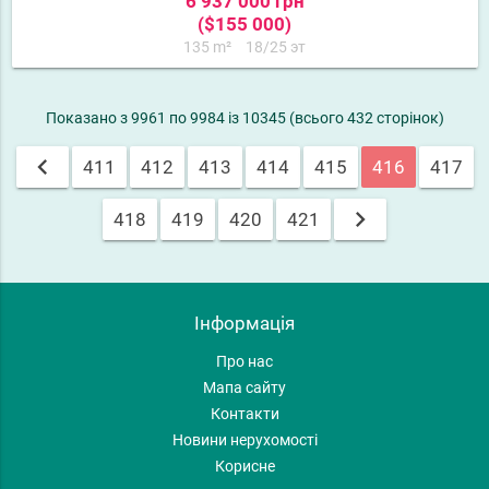
6 937 000 грн
($155 000)
135 m²
18/25 эт
Показано з 9961 по 9984 із 10345 (всього 432 сторінок)
chevron_left
411
412
413
414
415
416
417
chevron_right
418
419
420
421
Інформація
Про нас
Мапа сайту
Контакти
Новини нерухомості
Корисне