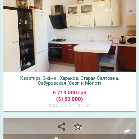
Квартира, 3-кімн., Харьков, Старая Салтовка,
Сабуровская (Серп и Молот)
6 714 000 грн
($150 000)
90/52/18 m²
3/3 эт
share
star_border