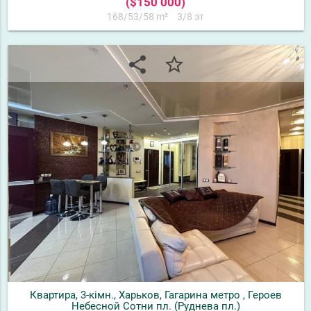
($150 000)
168/53/58 m²
3/8 эт
share
star_border
Квартира, 3-кімн., Харьков, Гагарина метро , Героев
Небесной Сотни пл. (Руднева пл.)