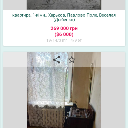
квартира, 1-кімн., Харьков, Павлово Поле, Веселая
(Дыбенко)
269 000 грн
($6 000)
19/14/3 m²
4/9 эт
share
star_border