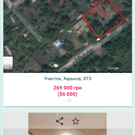
Участок, Харьков, ХТЗ
269 000 грн
($6 000)
эт
share
star_border