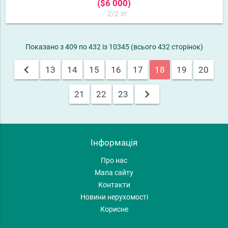
($6 000)
2/2 эт
Показано з 409 по 432 із 10345 (всього 432 сторінок)
chevron_left
13
14
15
16
17
18
19
20
chevron_right
21
22
23
Інформація
Про нас
Мапа сайту
Контакти
Новини нерухомості
Корисне