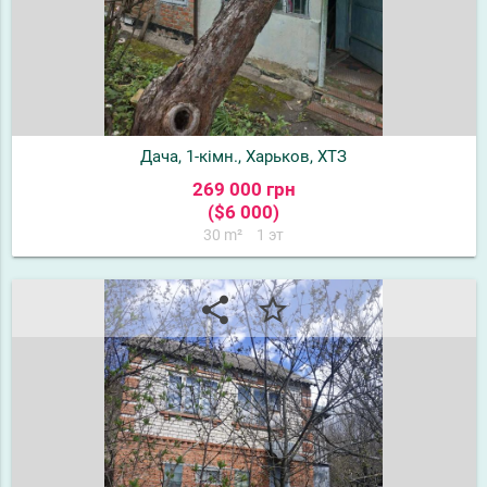
Дача, 1-кімн., Харьков, ХТЗ
269 000 грн
($6 000)
30 m²
1 эт
share
star_border