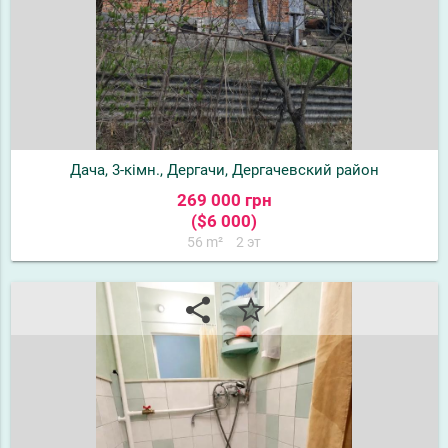
Дача, 3-кімн., Дергачи, Дергачевский район
269 000 грн
($6 000)
56 m²
2 эт
share
star_border