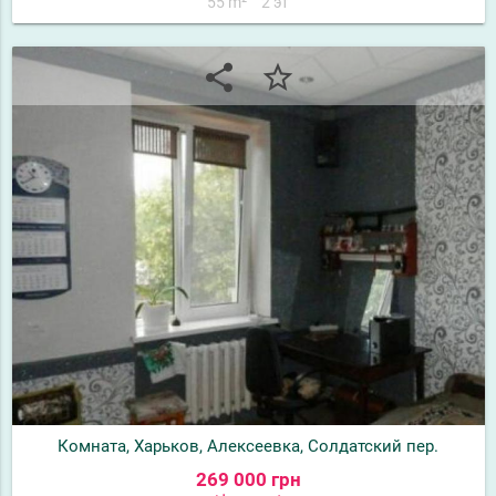
55 m²
2 эт
share
star_border
Комната, Харьков, Алексеевка, Солдатский пер.
269 000 грн