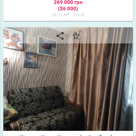
269 000 грн
($6 000)
18/11 m²
7/9 эт
share
star_border