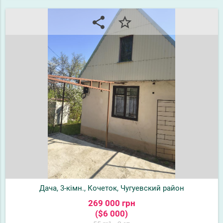
share
star_border
Дача, 3-кімн., Кочеток, Чугуевский район
269 000 грн
($6 000)