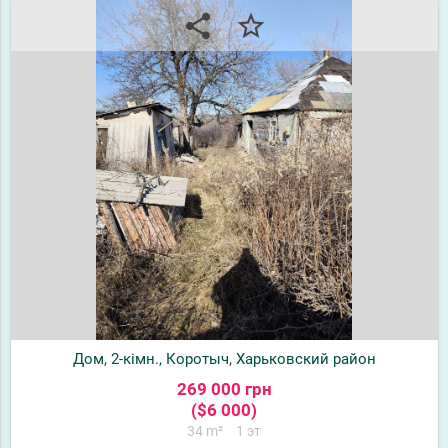
share
star_border
Дом, 2-кімн., Коротыч, Харьковский район
269 000 грн
($6 000)
34 m²
1 эт