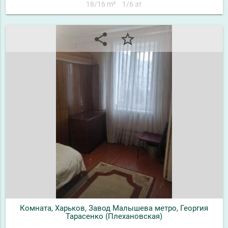
18/16 m²
1/6 эт
share
star_border
Комната, Харьков, Завод Малышева метро, Георгия
Тарасенко (Плехановская)