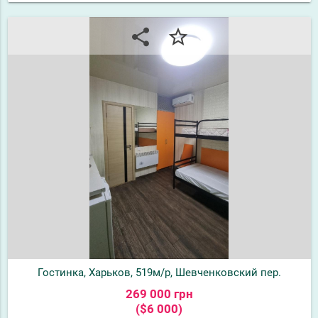
share
star_border
Гостинка, Харьков, 519м/р, Шевченковский пер.
269 000 грн
($6 000)