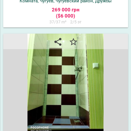
Комната, Чугуев, Чугуевский район, Дружбы
269 000 грн
($6 000)
37/37 m²
2/5 эт
share
star_border