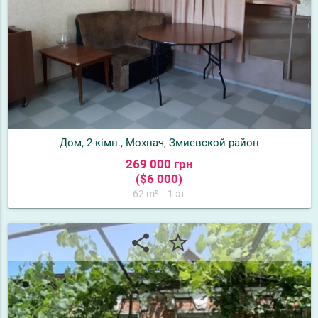
Дом, 2-кімн., Мохнач, Змиевской район
269 000 грн
($6 000)
62 m²
1 эт
share
star_border