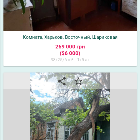
Комната, Харьков, Восточный, Шариковая
269 000 грн
($6 000)
38/25/6 m²
1/5 эт
share
star_border