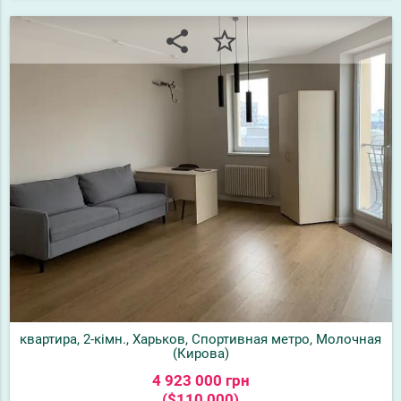
share
star_border
квартира, 2-кімн., Харьков, Спортивная метро, Молочная
(Кирова)
4 923 000 грн
($110 000)