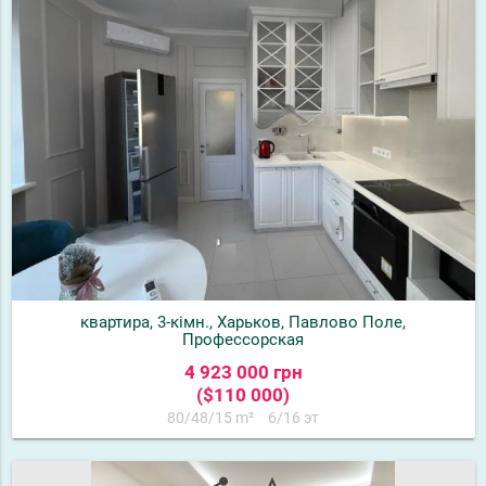
квартира, 3-кімн., Харьков, Павлово Поле,
Профессорская
4 923 000 грн
($110 000)
80/48/15 m²
6/16 эт