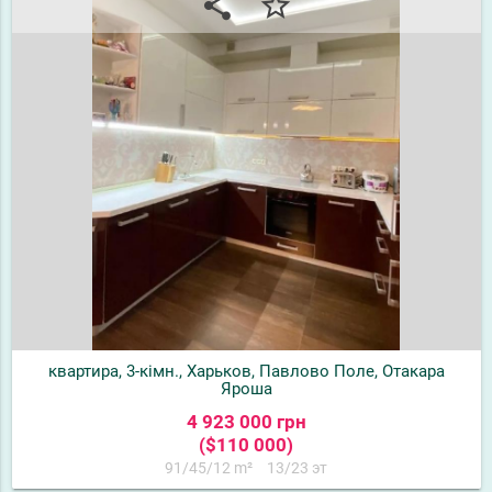
share
star_border
квартира, 3-кімн., Харьков, Павлово Поле, Отакара
Яроша
4 923 000 грн
($110 000)
91/45/12 m²
13/23 эт