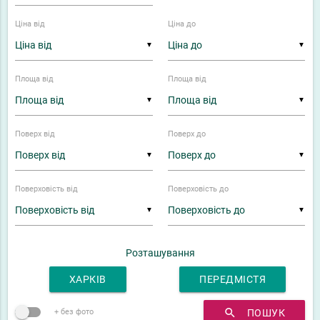
Ціна від
Ціна до
▼
▼
Площа від
Площа від
▼
▼
Поверх від
Поверх до
▼
▼
Поверховість від
Поверховість до
▼
▼
Розташування
ХАРКІВ
ПЕРЕДМІСТЯ
search
ПОШУК
+ без фото