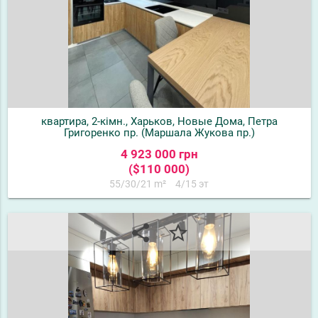
квартира, 2-кімн., Харьков, Новые Дома, Петра
Григоренко пр. (Маршала Жукова пр.)
4 923 000 грн
($110 000)
55/30/21 m²
4/15 эт
share
star_border