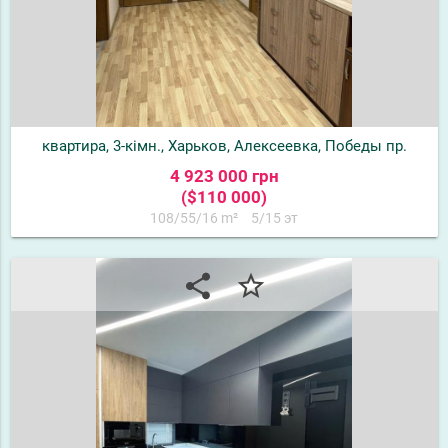
квартира, 3-кімн., Харьков, Алексеевка, Победы пр.
4 923 000 грн
($110 000)
108/55/16 m²
5/15 эт
share
star_border