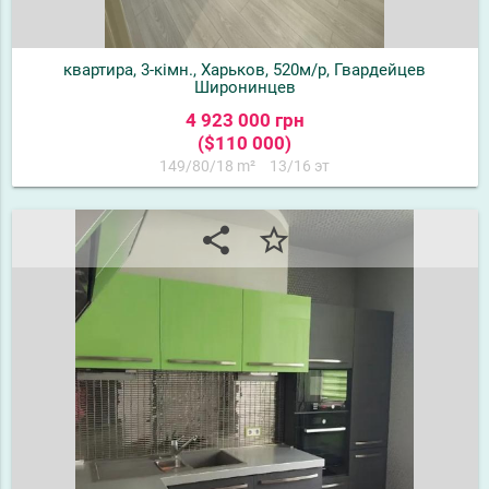
квартира, 3-кімн., Харьков, 520м/р, Гвардейцев
Широнинцев
4 923 000 грн
($110 000)
149/80/18 m²
13/16 эт
share
star_border