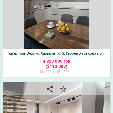
квартира, 3-кімн., Харьков, ХТЗ, Героев Харькова пр-т
4 923 000 грн
($110 000)
88/65/10 m²
7/9 эт
share
star_border