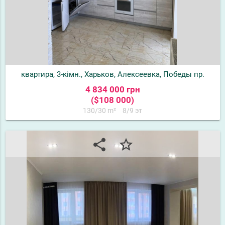
квартира, 3-кімн., Харьков, Алексеевка, Победы пр.
4 834 000 грн
($108 000)
130/30 m²
8/9 эт
share
star_border