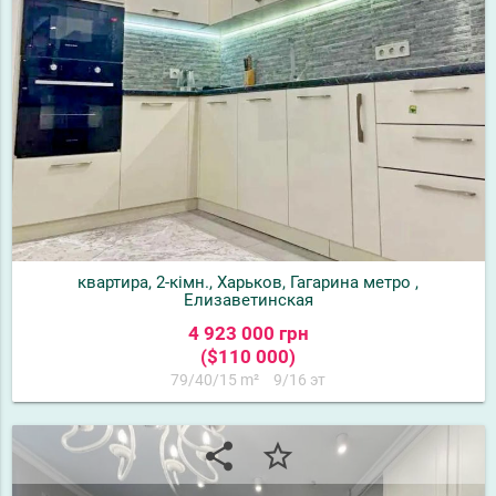
квартира, 2-кімн., Харьков, Гагарина метро ,
Елизаветинская
4 923 000 грн
($110 000)
79/40/15 m²
9/16 эт
share
star_border