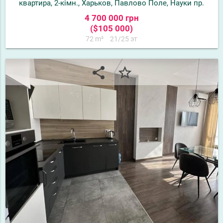
квартира, 2-кімн., Харьков, Павлово Поле, Науки пр.
4 700 000 грн
($105 000)
72 m²
21/25 эт
share
star_border