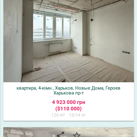
квартира, 4-кімн., Харьков, Новые Дома, Героев
Харькова пр-т
4 923 000 грн
($110 000)
120 m²
13/14 эт
share
star_border