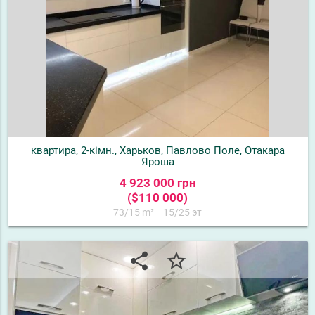
квартира, 2-кімн., Харьков, Павлово Поле, Отакара
Яроша
4 923 000 грн
($110 000)
73/15 m²
15/25 эт
share
star_border