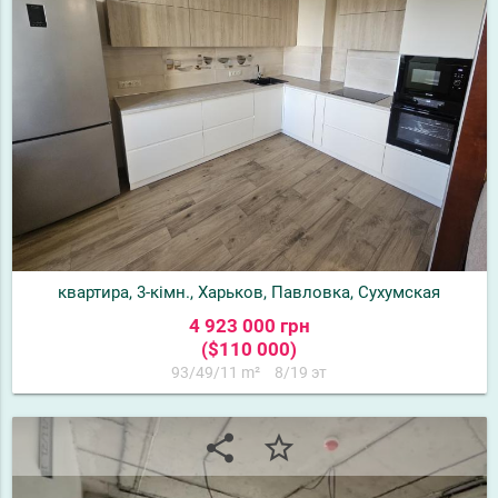
квартира, 3-кімн., Харьков, Павловка, Сухумская
4 923 000 грн
($110 000)
93/49/11 m²
8/19 эт
share
star_border