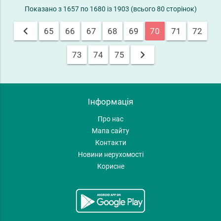
Показано з 1657 по 1680 із 1903 (всього 80 сторінок)
chevron_left
65
66
67
68
69
70
71
72
chevron_right
73
74
75
Інформація
Про нас
Мапа сайту
Контакти
Новини нерухомості
Корисне