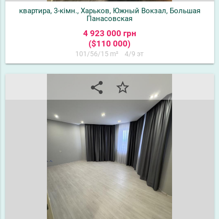
квартира, 3-кімн., Харьков, Южный Вокзал, Большая
Панасовская
4 923 000 грн
($110 000)
101/56/15 m²
4/9 эт
share
star_border