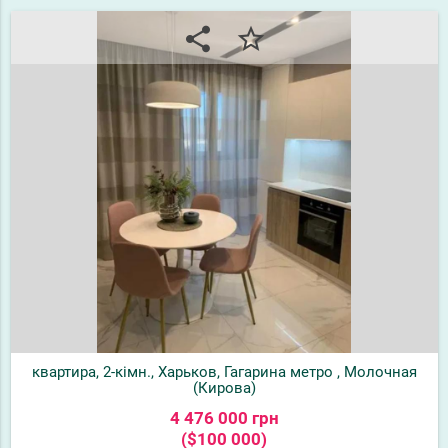
share
star_border
квартира, 2-кімн., Харьков, Гагарина метро , Молочная
(Кирова)
4 476 000 грн
($100 000)