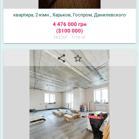
квартира, 2-кімн., Харьков, Госпром, Данилевского
4 476 000 грн
($100 000)
102 m²
7/10 эт
share
star_border