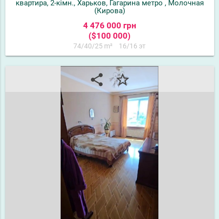
квартира, 2-кімн., Харьков, Гагарина метро , Молочная
(Кирова)
4 476 000 грн
($100 000)
74/40/25 m²
16/16 эт
share
star_border