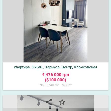
квартира, 3-кімн., Харьков, Центр, Клочковская
4 476 000 грн
($100 000)
70/30/40 m²
9/9 эт
share
star_border