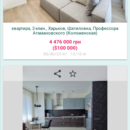
квартира, 2-кімн., Харьков, Шатиловка, Профессора
Атамановского (Коломенская)
4 476 000 грн
($100 000)
80/40/25 m²
15/16 эт
share
star_border