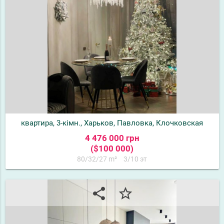
квартира, 3-кімн., Харьков, Павловка, Клочковская
4 476 000 грн
($100 000)
80/32/27 m²
3/10 эт
share
star_border