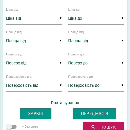
Ціна від
Ціна до
▼
▼
Площа від
Площа від
▼
▼
Поверх від
Поверх до
▼
▼
Поверховість від
Поверховість до
▼
▼
Розташування
ХАРКІВ
ПЕРЕДМІСТЯ
search
ПОШУК
+ без фото