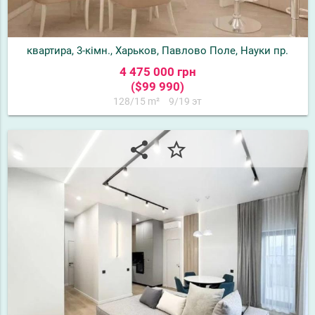
квартира, 3-кімн., Харьков, Павлово Поле, Науки пр.
4 475 000 грн
($99 990)
128/15 m²
9/19 эт
share
star_border