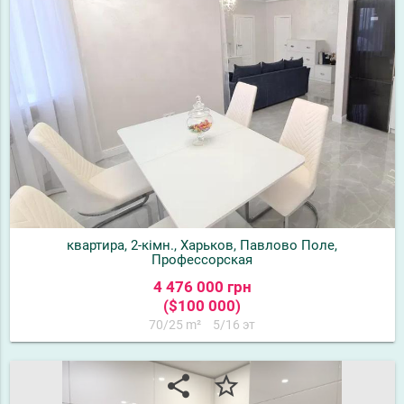
квартира, 2-кімн., Харьков, Павлово Поле,
Профессорская
4 476 000 грн
($100 000)
70/25 m²
5/16 эт
share
star_border