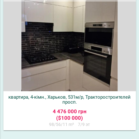
квартира, 4-кімн., Харьков, 531м/р, Тракторостроителей
просп.
4 476 000 грн
($100 000)
98/56/11 m²
7/9 эт