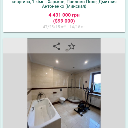
квартира, 1-кімн., Харьков, Павлово Поле, Дмитрия
Антоненко (Минская)
4 431 000 грн
($99 000)
47/25/15 m²
14/18 эт
share
star_border