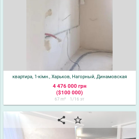
квартира, 1-кімн., Харьков, Нагорный, Динамовская
4 476 000 грн
($100 000)
67 m²
1/16 эт
share
star_border