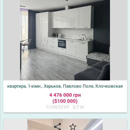
квартира, 1-кімн., Харьков, Павлово Поле, Клочковская
4 476 000 грн
($100 000)
71/35/25 m²
2/7 эт
share
star_border