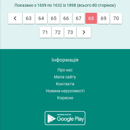
Показано з 1609 по 1632 із 1898 (всього 80 сторінок)
chevron_left
63
64
65
66
67
68
69
70
chevron_right
71
72
73
Інформація
Про нас
Мапа сайту
Контакти
Новини нерухомості
Корисне