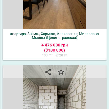
квартира, 3-кімн., Харьков, Алексеевка, Мирослава
Мыслы (Целиноградская)
4 476 000 грн
($100 000)
100 m²
2/20 эт
share
star_border