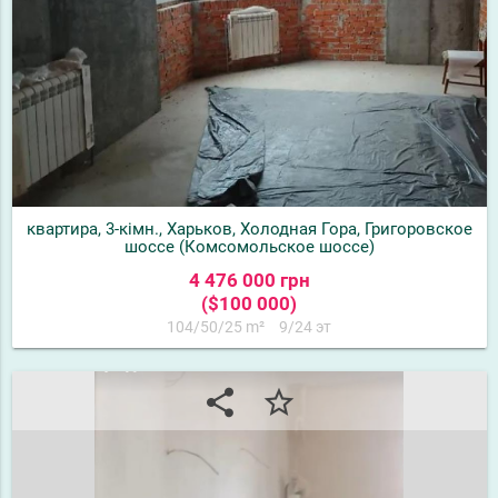
квартира, 3-кімн., Харьков, Холодная Гора, Григоровское
шоссе (Комсомольское шоссе)
4 476 000 грн
($100 000)
104/50/25 m²
9/24 эт
share
star_border