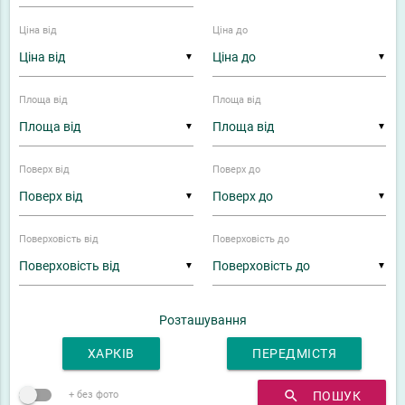
Ціна від
Ціна до
▼
▼
Площа від
Площа від
▼
▼
Поверх від
Поверх до
▼
▼
Поверховість від
Поверховість до
▼
▼
Розташування
ХАРКІВ
ПЕРЕДМІСТЯ
search
ПОШУК
+ без фото