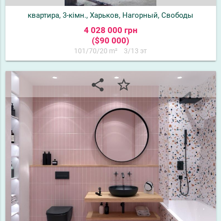
квартира, 3-кімн., Харьков, Нагорный, Свободы
4 028 000 грн
($90 000)
101/70/20 m²
3/13 эт
share
star_border