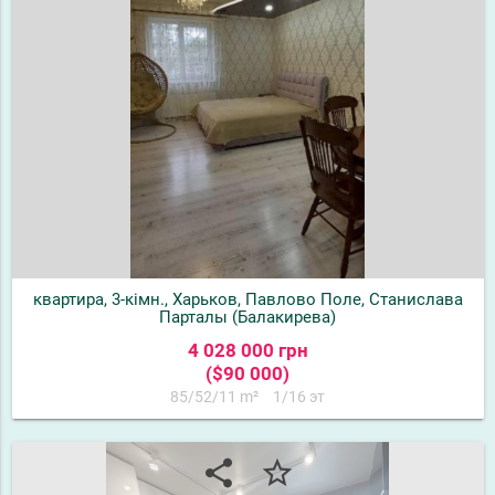
квартира, 3-кімн., Харьков, Павлово Поле, Станислава
Парталы (Балакирева)
4 028 000 грн
($90 000)
85/52/11 m²
1/16 эт
share
star_border