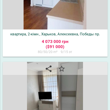
квартира, 2-кімн., Харьков, Алексеевка, Победы пр.
4 073 000 грн
($91 000)
80/50/20 m²
9/15 эт
share
star_border