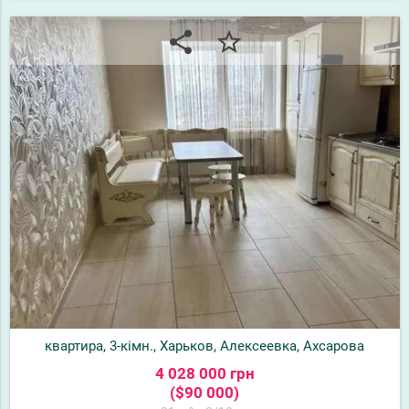
share
star_border
квартира, 3-кімн., Харьков, Алексеевка, Ахсарова
4 028 000 грн
($90 000)