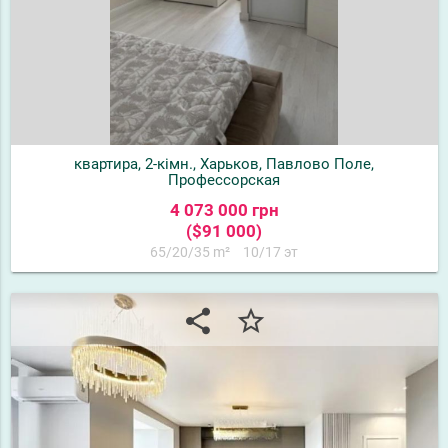
квартира, 2-кімн., Харьков, Павлово Поле,
Профессорская
4 073 000 грн
($91 000)
65/20/35 m²
10/17 эт
share
star_border