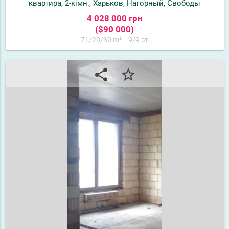
квартира, 2-кімн., Харьков, Нагорный, Свободы
4 028 000 грн
($90 000)
71/20/30 m²
9/9 эт
share
star_border