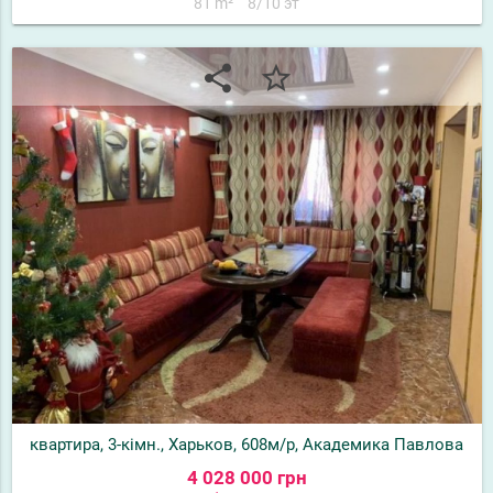
81 m²
8/10 эт
share
star_border
квартира, 3-кімн., Харьков, 608м/р, Академика Павлова
4 028 000 грн