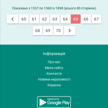
Показано з 1537 по 1560 із 1898 (всього 80 сторінок)
chevron_left
60
61
62
63
64
65
66
67
chevron_right
68
69
70
Інформація
Про нас
Мапа сайту
Контакти
Новини нерухомості
Корисне