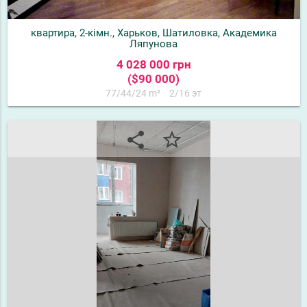
квартира, 2-кімн., Харьков, Шатиловка, Академика
Ляпунова
4 028 000 грн
($90 000)
77/44/24 m²
2/16 эт
share
star_border