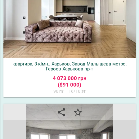
квартира, 3-кімн., Харьков, Завод Малышева метро,
Героев Харькова пр-т
4 073 000 грн
($91 000)
96 m²
16/16 эт
share
star_border