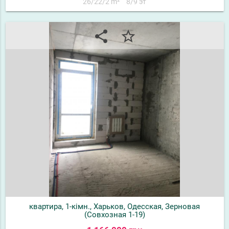
26/22/2 m²
8/9 эт
share
star_border
квартира, 1-кімн., Харьков, Одесская, Зерновая
(Совхозная 1-19)