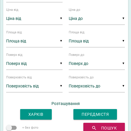
Ціна від
Ціна до
▼
▼
Площа від
Площа від
▼
▼
Поверх від
Поверх до
▼
▼
Поверховість від
Поверховість до
▼
▼
Розташування
ХАРКІВ
ПЕРЕДМІСТЯ
search
ПОШУК
+ без фото