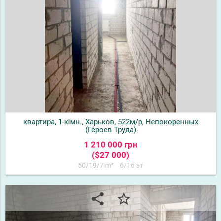
квартира, 1-кімн., Харьков, 522м/р, Непокоренных
(Героев Труда)
1 210 000 грн
($27 000)
50/19/7 m²
6/16 эт
share
star_border