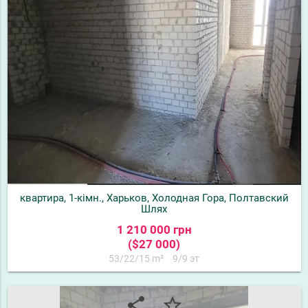
квартира, 1-кімн., Харьков, Холодная Гора, Полтавский
Шлях
1 210 000 грн
($27 000)
53/22/15 m²
9/9 эт
share
star_border