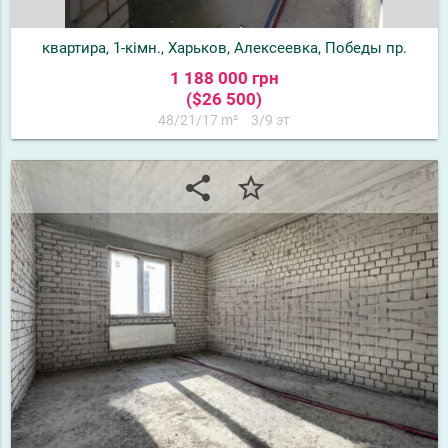
квартира, 1-кімн., Харьков, Алексеевка, Победы пр.
1 188 000 грн
($26 500)
48/21/17 m²
3/9 эт
share
star_border