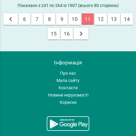
Показано з 241 по 264 із 1907 (всього 80 сторінок)
chevron_left
6
7
8
9
10
11
12
13
14
chevron_right
15
16
Інформація
Про нас
Мапа сайту
Контакти
Новини нерухомості
Корисне