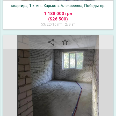
квартира, 1-кімн., Харьков, Алексеевка, Победы пр.
1 188 000 грн
($26 500)
53/22/16 m²
2/9 эт
share
star_border