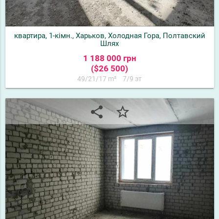
квартира, 1-кімн., Харьков, Холодная Гора, Полтавский
Шлях
1 188 000 грн
($26 500)
49/21/17 m²
7/9 эт
share
star_border