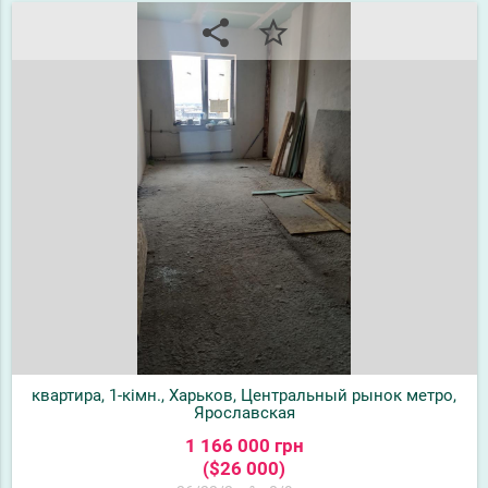
share
star_border
квартира, 1-кімн., Харьков, Центральный рынок метро,
Ярославская
1 166 000 грн
($26 000)