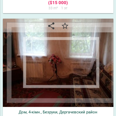
($15 000)
33 m²
1 эт
share
star_border
Дом, 4-кімн., Безруки, Дергачевский район