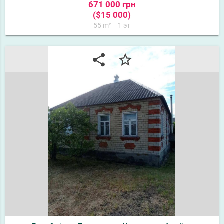
671 000 грн
($15 000)
55 m²
1 эт
share
star_border