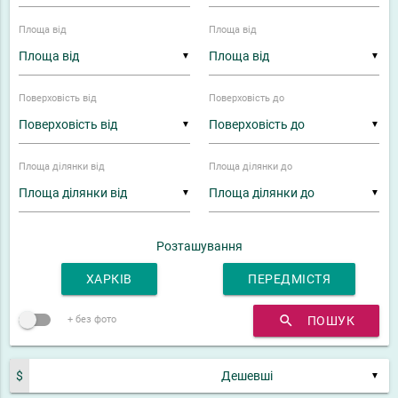
Площа від
Площа від
▼
▼
Поверховість від
Поверховість до
▼
▼
Площа ділянки від
Площа ділянки до
▼
▼
Розташування
ХАРКІВ
ПЕРЕДМІСТЯ
search
ПОШУК
+ без фото
$
▼