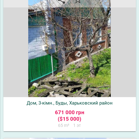
Дом, 3-кімн., Буды, Харьковский район
671 000 грн
($15 000)
65 m²
1 эт