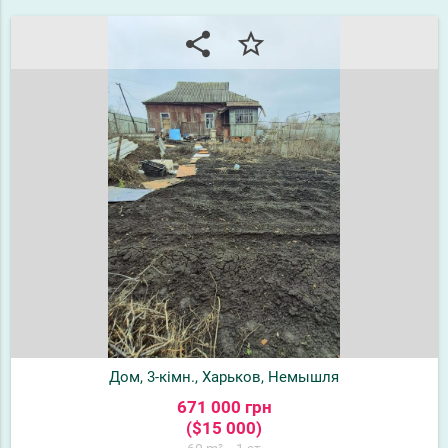
share
star_border
Дом, 3-кімн., Харьков, Немышля
671 000 грн
($15 000)