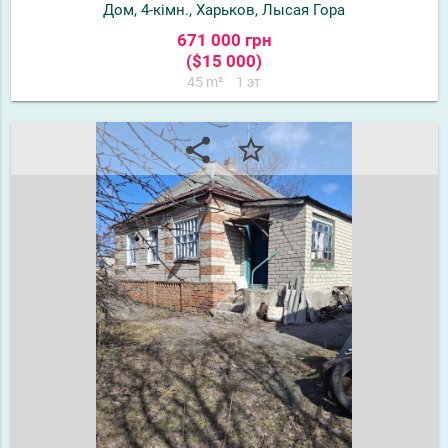
Дом, 4-кімн., Харьков, Лысая Гора
671 000 грн
($15 000)
45 m²
1 эт
share
star_border