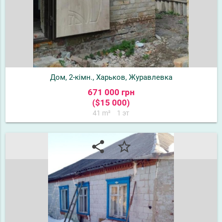
Дом, 2-кімн., Харьков, Журавлевка
671 000 грн
($15 000)
41 m²
1 эт
share
star_border