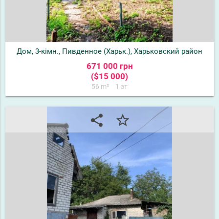
Дом, 3-кімн., Пивденное (Харьк.), Харьковский район
671 000 грн
($15 000)
56 m²
1 эт
share
star_border