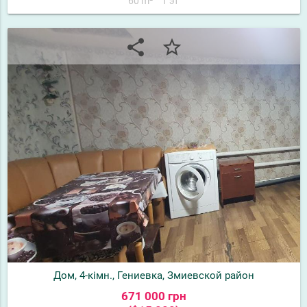
60 m²
1 эт
share
star_border
Дом, 4-кімн., Гениевка, Змиевской район
671 000 грн