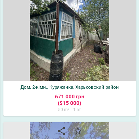
Дом, 2-кімн., Куряжанка, Харьковский район
671 000 грн
($15 000)
50 m²
1 эт
share
star_border