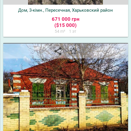
Дом, 3-кімн., Пересечная, Харьковский район
671 000 грн
($15 000)
54 m²
1 эт
share
star_border