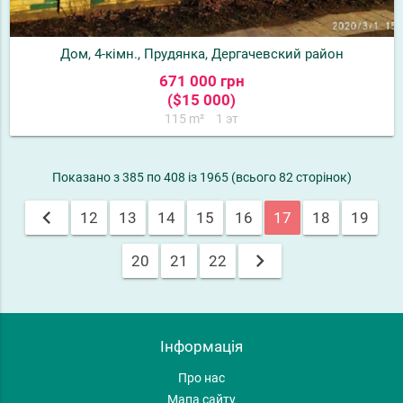
Дом, 4-кімн., Прудянка, Дергачевский район
671 000 грн
($15 000)
115 m²
1 эт
Показано з 385 по 408 із 1965 (всього 82 сторінок)
chevron_left
12
13
14
15
16
17
18
19
chevron_right
20
21
22
Інформація
Про нас
Мапа сайту