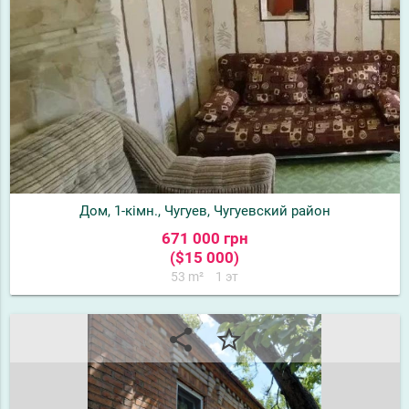
Дом, 1-кімн., Чугуев, Чугуевский район
671 000 грн
($15 000)
53 m²
1 эт
share
star_border