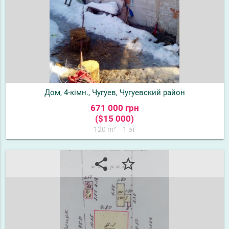
Дом, 4-кімн., Чугуев, Чугуевский район
671 000 грн
($15 000)
120 m²
1 эт
share
star_border