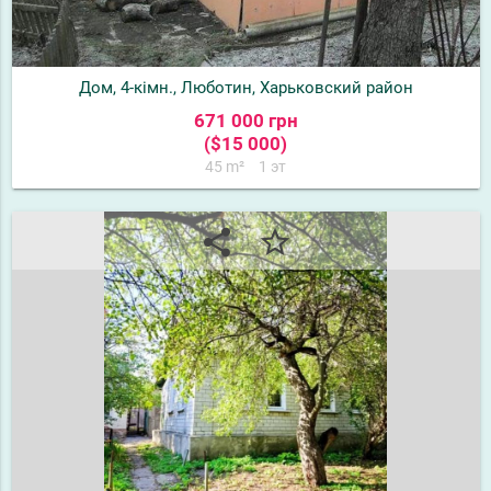
Дом, 4-кімн., Люботин, Харьковский район
671 000 грн
($15 000)
45 m²
1 эт
share
star_border