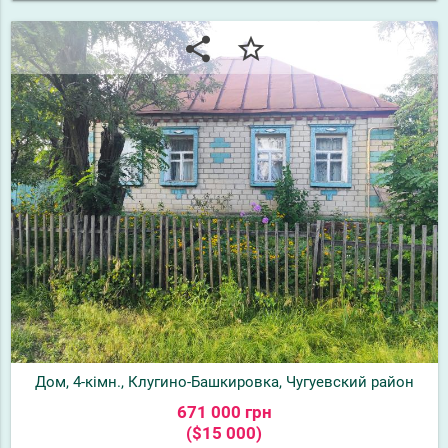
share
star_border
Дом, 4-кімн., Клугино-Башкировка, Чугуевский район
671 000 грн
($15 000)