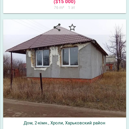
($15 000)
76 m²
1 эт
share
star_border
Дом, 2-кімн., Хроли, Харьковский район