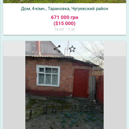
Дом, 4-кімн., Тарановка, Чугуевский район
671 000 грн
($15 000)
74 m²
1 эт
share
star_border