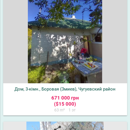
Дом, 3-кімн., Боровая (Змиев), Чугуевский район
671 000 грн
($15 000)
63 m²
1 эт
share
star_border