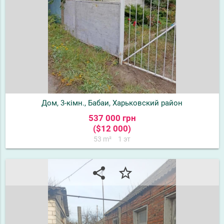
Дом, 3-кімн., Бабаи, Харьковский район
537 000 грн
($12 000)
53 m²
1 эт
share
star_border