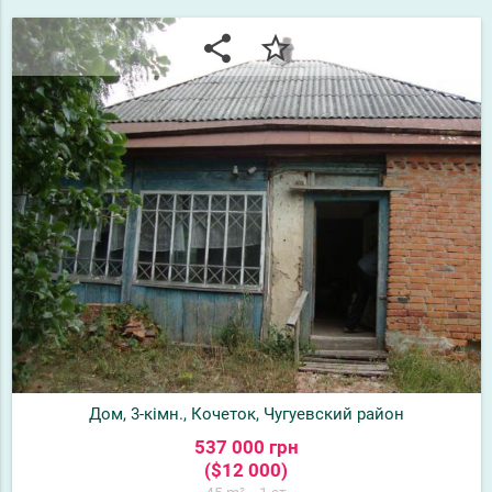
share
star_border
Дом, 3-кімн., Кочеток, Чугуевский район
537 000 грн
($12 000)