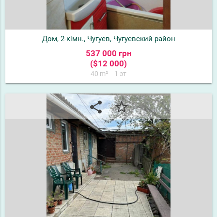
Дом, 2-кімн., Чугуев, Чугуевский район
537 000 грн
($12 000)
40 m²
1 эт
share
star_border