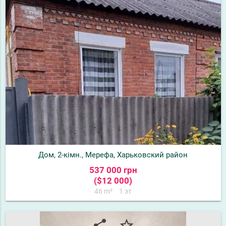
Дом, 2-кімн., Мерефа, Харьковский район
537 000 грн
($12 000)
46 m²
1 эт
share
star_border