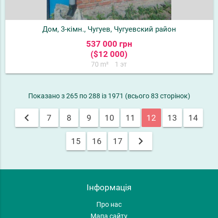
Дом, 3-кімн., Чугуев, Чугуевский район
537 000 грн
($12 000)
70 m²
1 эт
Показано з 265 по 288 із 1971 (всього 83 сторінок)
chevron_left
7
8
9
10
11
12
13
14
chevron_right
15
16
17
Інформація
Про нас
Мапа сайту