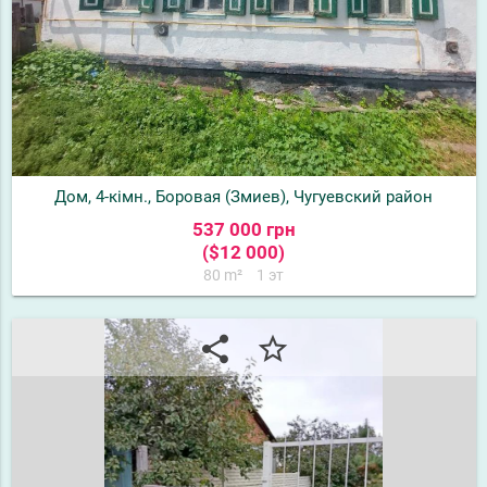
Дом, 4-кімн., Боровая (Змиев), Чугуевский район
537 000 грн
($12 000)
80 m²
1 эт
share
star_border