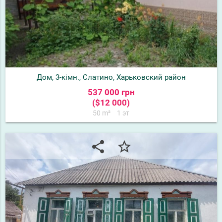
Дом, 3-кімн., Слатино, Харьковский район
537 000 грн
($12 000)
50 m²
1 эт
share
star_border