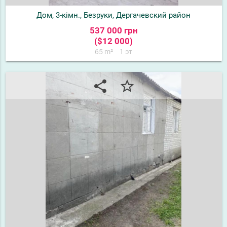
Дом, 3-кімн., Безруки, Дергачевский район
537 000 грн
($12 000)
65 m²
1 эт
share
star_border