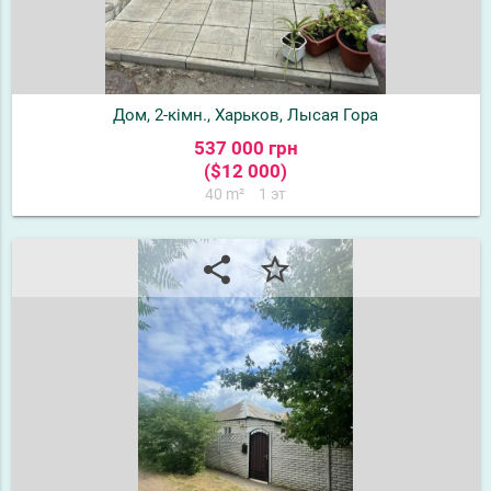
Дом, 2-кімн., Харьков, Лысая Гора
537 000 грн
($12 000)
40 m²
1 эт
share
star_border