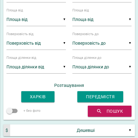
Площа від
Площа від
▼
▼
Поверховість від
Поверховість до
▼
▼
Площа ділянки від
Площа ділянки до
▼
▼
Розташування
ХАРКІВ
ПЕРЕДМІСТЯ
search
ПОШУК
+ без фото
$
▼