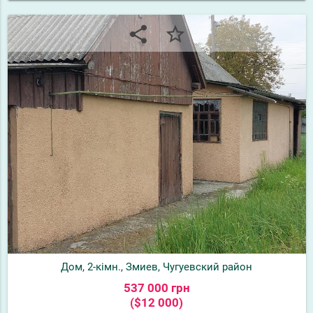
share
star_border
Дом, 2-кімн., Змиев, Чугуевский район
537 000 грн
($12 000)