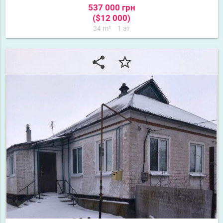
537 000 грн
($12 000)
34 m²
1 эт
share
star_border