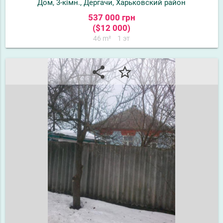
Дом, 3-кімн., Дергачи, Харьковский район
537 000 грн
($12 000)
46 m²
1 эт
share
star_border