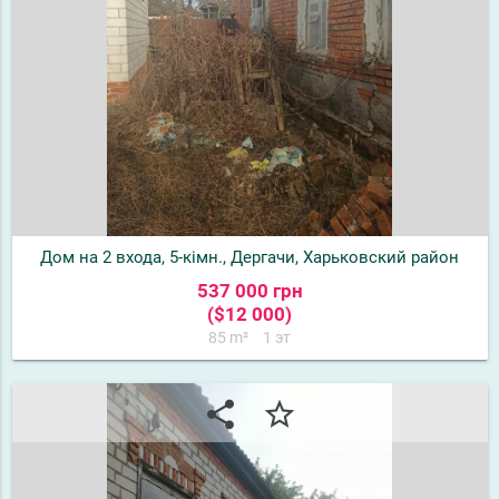
Дом на 2 входа, 5-кімн., Дергачи, Харьковский район
537 000 грн
($12 000)
85 m²
1 эт
share
star_border