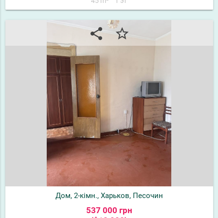
45 m²
1 эт
share
star_border
Дом, 2-кімн., Харьков, Песочин
537 000 грн