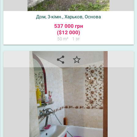
Дом, 3-кімн., Харьков, Основа
537 000 грн
($12 000)
50 m²
1 эт
share
star_border