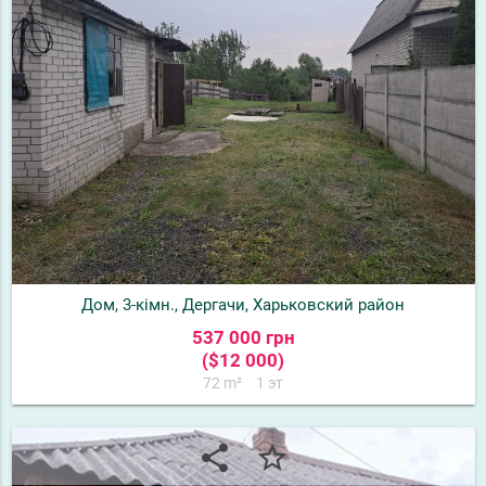
Дом, 3-кімн., Дергачи, Харьковский район
537 000 грн
($12 000)
72 m²
1 эт
share
star_border