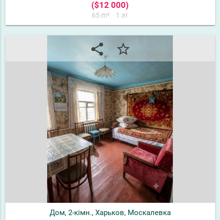
($12 000)
65 m²
1 эт
share
star_border
Дом, 2-кімн., Харьков, Москалевка