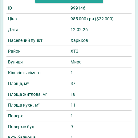
ID
999146
Ціна
985 000 грн ($22 000)
Дата
12.02.26
Населений пункт
Харьков
Район
ХТЗ
Вулиця
Мира
Кількість кімнат
1
Площа, м²
37
Площа житлова, м²
18
Площа кухні, м²
11
Поверх
1
Поверхів буд
9
К-ть балконів
1