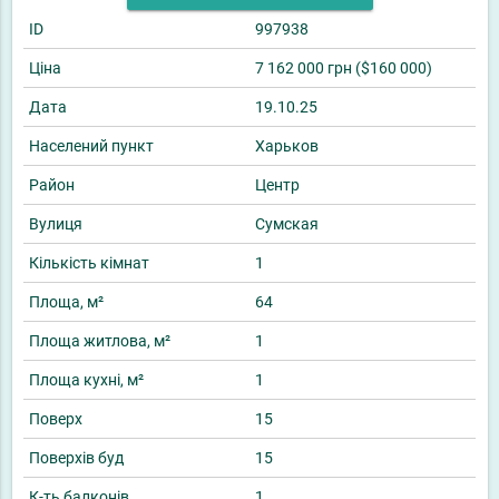
ID
997938
Ціна
7 162 000 грн ($160 000)
Дата
19.10.25
Населений пункт
Харьков
Район
Центр
Вулиця
Сумская
Кількість кімнат
1
Площа, м²
64
Площа житлова, м²
1
Площа кухні, м²
1
Поверх
15
Поверхів буд
15
К-ть балконів
1