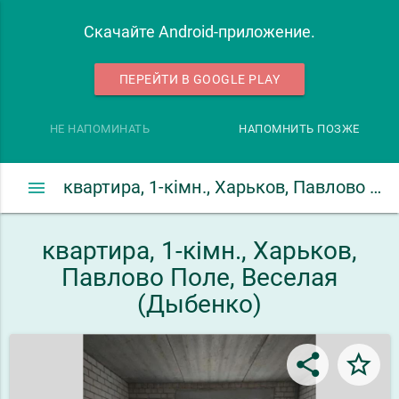
Скачайте Android-приложение.
ПЕРЕЙТИ В GOOGLE PLAY
НЕ НАПОМИНАТЬ
НАПОМНИТЬ ПОЗЖЕ
menu
квартира, 1-кімн., Харьков, Павлово Поле, Веселая (Дыбенко)
квартира, 1-кімн., Харьков,
Павлово Поле, Веселая
(Дыбенко)
share
star_border