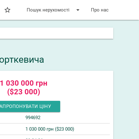
star_bordered
arrow_drop_down
Пошук нерухомості
Про нас
Борткевича
1 030 000 грн
($23 000)
АПРОПОНУВАТИ ЦІНУ
994692
1 030 000 грн ($23 000)