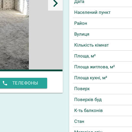
keyboard_arrow_right
Дата
Населений пункт
Район
Вулиця
Кількість кімнат
Площа, м²
Площа житлова, м²
Площа кухні, м²
phone
ТЕЛЕФОНЫ
Поверх
Поверхів буд
К-ть балконів
Стан