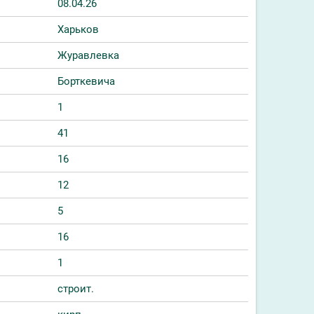
08.04.26
Харьков
Журавлевка
Борткевича
1
41
16
12
5
16
1
строит.