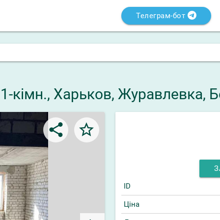
Телеграм-бот
 1-кімн., Харьков, Журавлевка, 
share
star_border
З
ID
Ціна