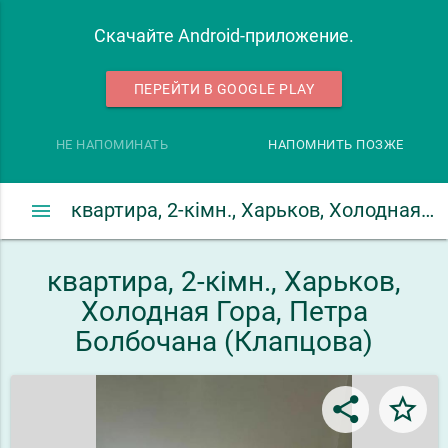
Скачайте Android-приложение.
ПЕРЕЙТИ В GOOGLE PLAY
НЕ НАПОМИНАТЬ
НАПОМНИТЬ ПОЗЖЕ
menu
квартира, 2-кімн., Харьков, Холодная Гора, Петра Болбочана (Клапцова)
квартира, 2-кімн., Харьков,
Холодная Гора, Петра
Болбочана (Клапцова)
share
star_border