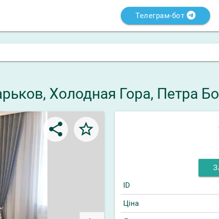
Телеграм-бот
Харьков, Холодная Гора, Петра 
share
star_border
З
ID
Ціна