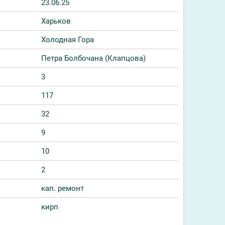
23.06.25
Харьков
Холодная Гора
Петра Болбочана (Клапцова)
3
117
32
9
10
2
кап. ремонт
кирп