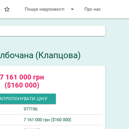
star_bordered
arrow_drop_down
Пошук нерухомості
Про нас
Болбочана (Клапцова)
7 161 000 грн
($160 000)
АПРОПОНУВАТИ ЦІНУ
977196
7 161 000 грн ($160 000)