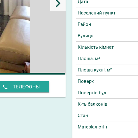
keyboard_arrow_right
Дата
Населений пункт
Район
Вулиця
Кількість кімнат
Площа, м²
Площа кухні, м²
Поверх
phone
ТЕЛЕФОНЫ
Поверхів буд
К-ть балконів
Стан
Матеріал стін