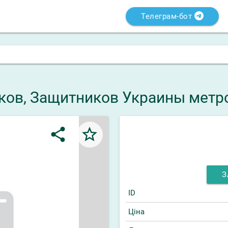
Телеграм-бот
рьков, Защитников Украины метро
share
star_border
З
ID
Ціна