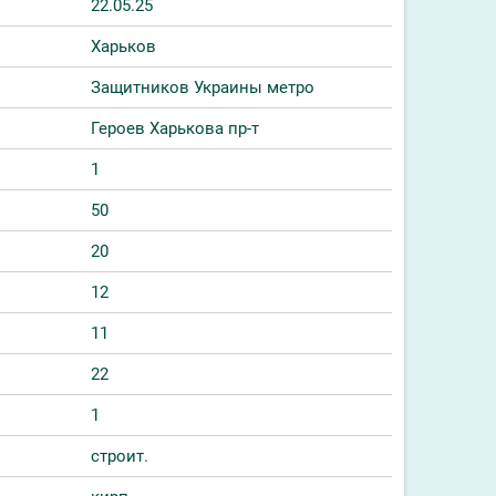
22.05.25
Харьков
Защитников Украины метро
Героев Харькова пр-т
1
50
20
12
11
22
1
строит.