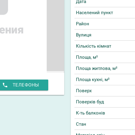
Дата
Населений пункт
Район
Вулиця
Кількість кімнат
Площа, м²
Площа житлова, м²
Площа кухні, м²
phone
ТЕЛЕФОНЫ
Поверх
Поверхів буд
К-ть балконів
Стан