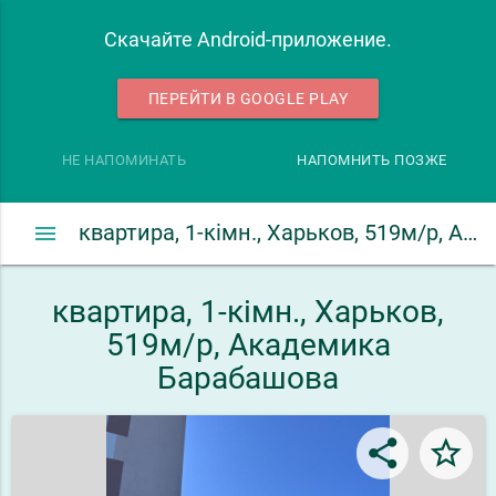
Скачайте Android-приложение.
ПЕРЕЙТИ В GOOGLE PLAY
НЕ НАПОМИНАТЬ
НАПОМНИТЬ ПОЗЖЕ
menu
квартира, 1-кімн., Харьков, 519м/р, Академика Барабашова
квартира, 1-кімн., Харьков,
519м/р, Академика
Барабашова
share
star_border