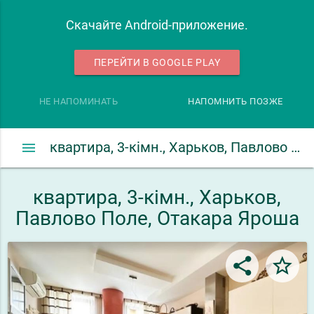
Скачайте Android-приложение.
ПЕРЕЙТИ В GOOGLE PLAY
НЕ НАПОМИНАТЬ
НАПОМНИТЬ ПОЗЖЕ
menu
квартира, 3-кімн., Харьков, Павлово Поле, Отакара Яроша
квартира, 3-кімн., Харьков,
Павлово Поле, Отакара Яроша
share
star_border