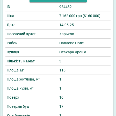
ID
964482
Ціна
7 162 000 грн ($160 000)
Дата
14.05.25
Населений пункт
Харьков
Район
Павлово Поле
Вулиця
Отакара Яроша
Кількість кімнат
3
Площа, м²
116
Площа житлова, м²
1
Площа кухні, м²
1
Поверх
10
Поверхів буд
17
К-ть балконів
1