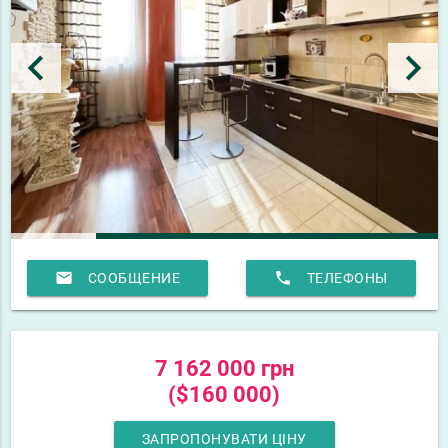
keyboard_arrow_left
keyboard_arrow_right
email
phone
СООБЩЕНИЕ
ТЕЛЕФОНЫ
7 162 000 грн
($160 000)
ЗАПРОПОНУВАТИ ЦІНУ