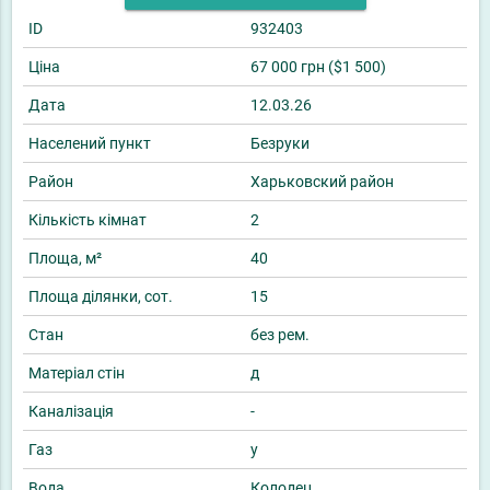
ID
932403
Ціна
67 000 грн ($1 500)
Дата
12.03.26
Населений пункт
Безруки
Район
Харьковский район
Кількість кімнат
2
Площа, м²
40
Площа ділянки, сот.
15
Стан
без рем.
Матеріал стін
д
Каналізація
-
Газ
у
Вода
Колодец