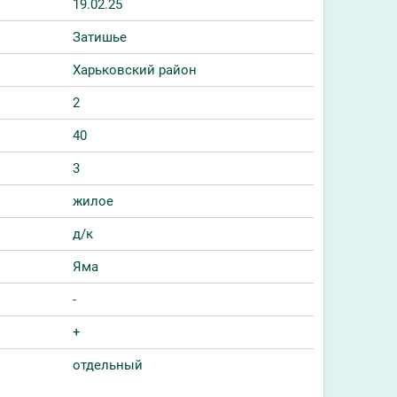
19.02.25
Затишье
Харьковский район
2
40
3
жилое
д/к
Яма
-
+
отдельный