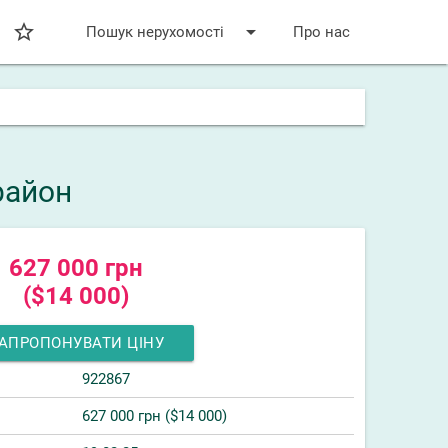
star_bordered
arrow_drop_down
Пошук нерухомості
Про нас
район
627 000 грн
($14 000)
АПРОПОНУВАТИ ЦІНУ
922867
627 000 грн ($14 000)