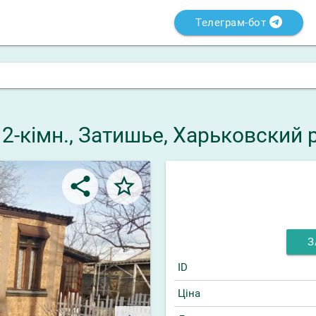
Телеграм-бот
 2-кімн., Затишье, Харьковский 
share
star_border
З
ID
Ціна