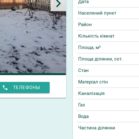
keyboard_arrow_right
Дата
Населений пункт
Район
Кількість кімнат
Площа, м²
Площа ділянки, сот.
Стан
Матеріал стін
phone
ТЕЛЕФОНЫ
Каналізація
Газ
Вода
Частина ділянки