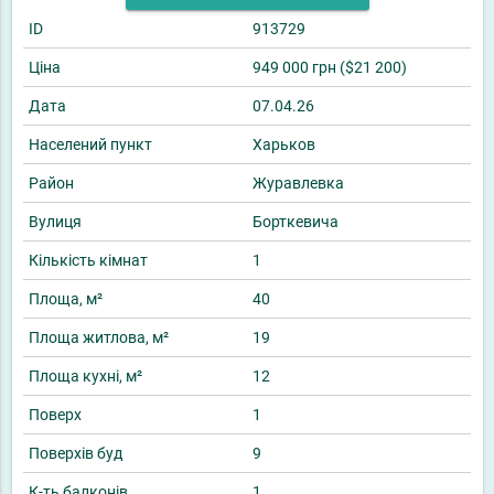
ID
913729
Ціна
949 000 грн ($21 200)
Дата
07.04.26
Населений пункт
Харьков
Район
Журавлевка
Вулиця
Борткевича
Кількість кімнат
1
Площа, м²
40
Площа житлова, м²
19
Площа кухні, м²
12
Поверх
1
Поверхів буд
9
К-ть балконів
1