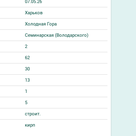
07.05.26
Харьков
Холодная Гора
Семинарская (Володарского)
2
62
30
13
1
5
строит.
кирп