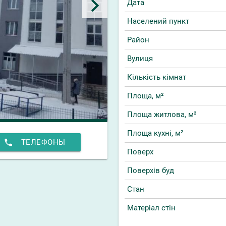
keyboard_arrow_right
Дата
Населений пункт
Район
Вулиця
Кількість кімнат
Площа, м²
Площа житлова, м²
Площа кухні, м²
phone
ТЕЛЕФОНЫ
Поверх
Поверхів буд
Стан
Матеріал стін