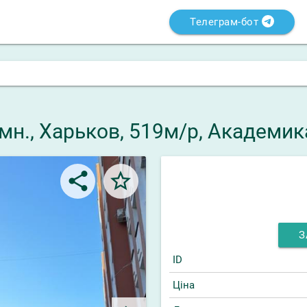
Телеграм-бот
кімн., Харьков, 519м/р, Академи
share
star_border
З
ID
Ціна