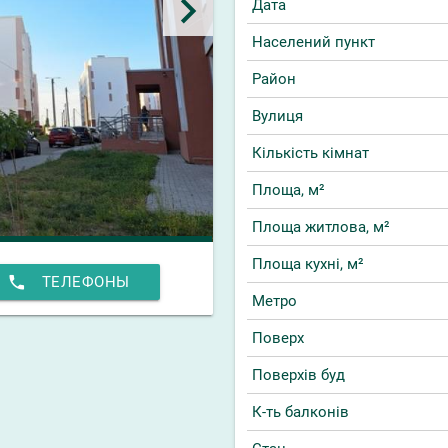
keyboard_arrow_right
Дата
Населений пункт
Район
Вулиця
Кількість кімнат
Площа, м²
Площа житлова, м²
Площа кухні, м²
phone
ТЕЛЕФОНЫ
Метро
Поверх
Поверхів буд
К-ть балконів