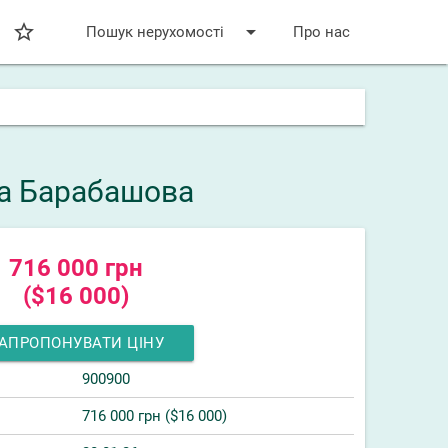
star_bordered
arrow_drop_down
Пошук нерухомості
Про нас
ка Барабашова
716 000 грн
($16 000)
АПРОПОНУВАТИ ЦІНУ
900900
716 000 грн ($16 000)