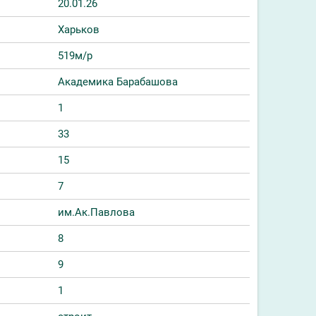
20.01.26
Харьков
519м/р
Академика Барабашова
1
33
15
7
им.Ак.Павлова
8
9
1