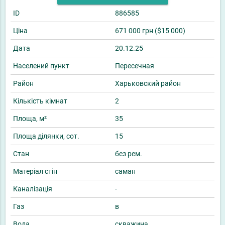
ID
886585
Ціна
671 000 грн ($15 000)
Дата
20.12.25
Населений пункт
Пересечная
Район
Харьковский район
Кількість кімнат
2
Площа, м²
35
Площа ділянки, сот.
15
Стан
без рем.
Матеріал стін
саман
Каналізація
-
Газ
в
Вода
скважина