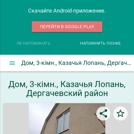
Скачайте Android-приложение.
ПЕРЕЙТИ В GOOGLE PLAY
НЕ НАПОМИНАТЬ
НАПОМНИТЬ ПОЗЖЕ
menu
Дом, 3-кімн., Казачья Лопань, Дергачевский район
Дом, 3-кімн., Казачья Лопань,
Дергачевский район
share
star_border