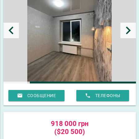
keyboard_arrow_left
keyboard_arrow_right
email
phone
СООБЩЕНИЕ
ТЕЛЕФОНЫ
918 000 грн
($20 500)