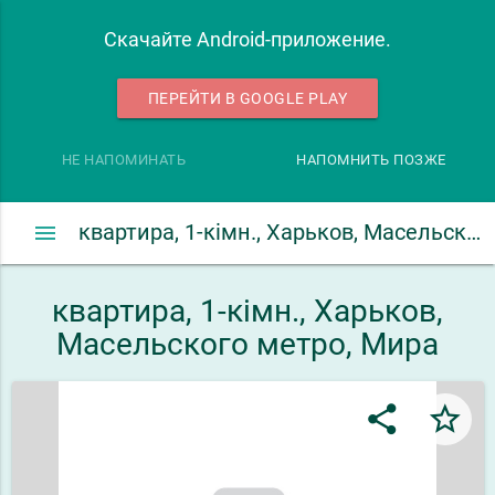
Скачайте Android-приложение.
ПЕРЕЙТИ В GOOGLE PLAY
НЕ НАПОМИНАТЬ
НАПОМНИТЬ ПОЗЖЕ
menu
квартира, 1-кімн., Харьков, Масельского метро, Мира
квартира, 1-кімн., Харьков,
Масельского метро, Мира
share
star_border