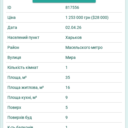
ID
817556
Ціна
1 253 000 грн ($28 000)
Дата
02.04.26
Населений пункт
Харьков
Район
Масельского метро
Вулиця
Мира
Кількість кімнат
1
Площа, м²
35
Площа житлова, м²
16
Площа кухні, м²
9
Поверх
5
Поверхів буд
9
К-ть балконів
1