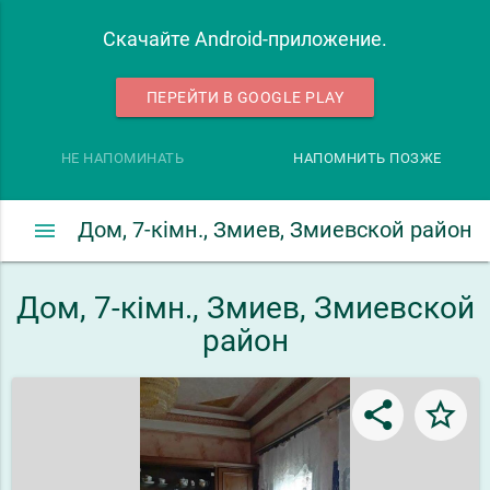
Скачайте Android-приложение.
ПЕРЕЙТИ В GOOGLE PLAY
НЕ НАПОМИНАТЬ
НАПОМНИТЬ ПОЗЖЕ
menu
Дом, 7-кімн., Змиев, Змиевской район
Дом, 7-кімн., Змиев, Змиевской
район
share
star_border