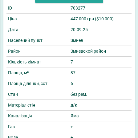
ID
703277
Ціна
447 000 грн ($10 000)
Дата
20.09.25
Населений пункт
Змиев
Район
Змиевской район
Кількість кімнат
7
Площа, м²
87
Площа ділянки, сот.
6
Стан
без рем.
Матеріал стін
д/к
Каналізація
Яма
Газ
+
Вода
+