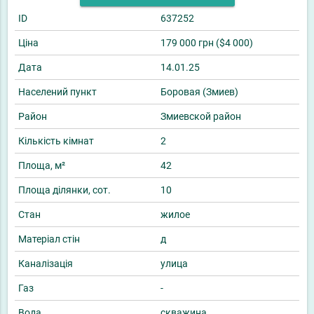
ID
637252
Ціна
179 000 грн ($4 000)
Дата
14.01.25
Населений пункт
Боровая (Змиев)
Район
Змиевской район
Кількість кімнат
2
Площа, м²
42
Площа ділянки, сот.
10
Стан
жилое
Матеріал стін
д
Каналізація
улица
Газ
-
Вода
скважина