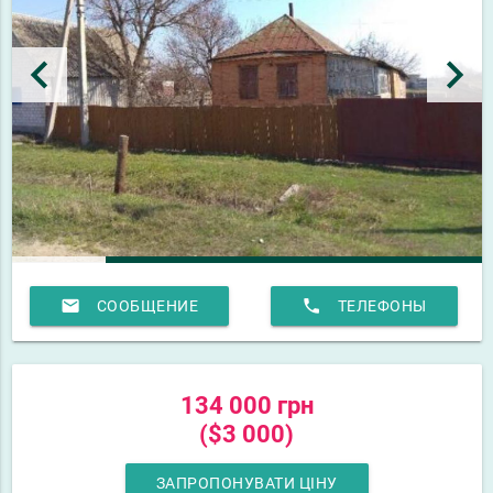
keyboard_arrow_left
keyboard_arrow_right
email
phone
СООБЩЕНИЕ
ТЕЛЕФОНЫ
134 000 грн
($3 000)
ЗАПРОПОНУВАТИ ЦІНУ