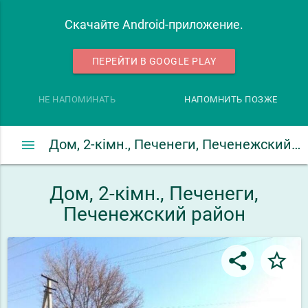
Скачайте Android-приложение.
ПЕРЕЙТИ В GOOGLE PLAY
НЕ НАПОМИНАТЬ
НАПОМНИТЬ ПОЗЖЕ
menu
Дом, 2-кімн., Печенеги, Печенежский район
Дом, 2-кімн., Печенеги,
Печенежский район
share
star_border