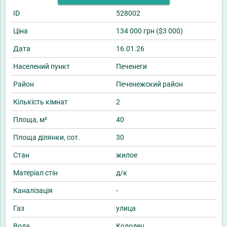
ID
528002
Ціна
134 000 грн ($3 000)
Дата
16.01.26
Населений пункт
Печенеги
Район
Печенежский район
Кількість кімнат
2
Площа, м²
40
Площа ділянки, сот.
30
Стан
жилое
Матеріал стін
д/к
Каналізація
-
Газ
улица
Вода
Колодец