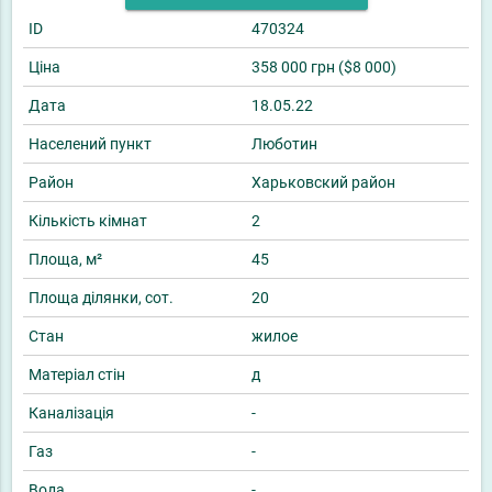
ID
470324
Ціна
358 000 грн ($8 000)
Дата
18.05.22
Населений пункт
Люботин
Район
Харьковский район
Кількість кімнат
2
Площа, м²
45
Площа ділянки, сот.
20
Стан
жилое
Матеріал стін
д
Каналізація
-
Газ
-
Вода
-