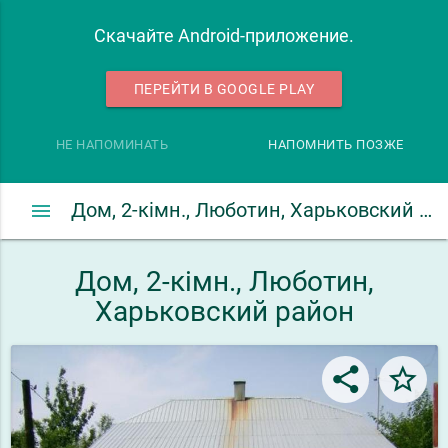
Скачайте Android-приложение.
ПЕРЕЙТИ В GOOGLE PLAY
НЕ НАПОМИНАТЬ
НАПОМНИТЬ ПОЗЖЕ
menu
Дом, 2-кімн., Люботин, Харьковский район
Дом, 2-кімн., Люботин,
Харьковский район
share
star_border