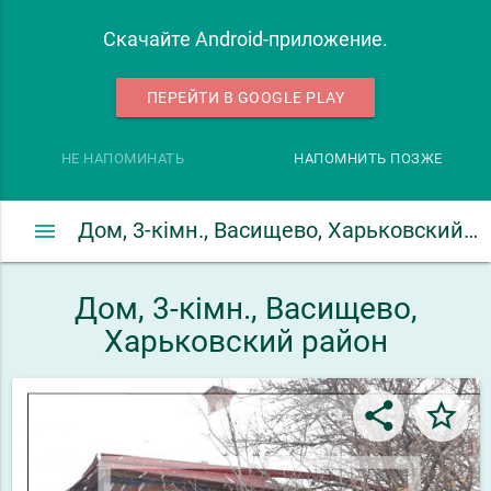
Скачайте Android-приложение.
ПЕРЕЙТИ В GOOGLE PLAY
НЕ НАПОМИНАТЬ
НАПОМНИТЬ ПОЗЖЕ
menu
Дом, 3-кімн., Васищево, Харьковский район
Дом, 3-кімн., Васищево,
Харьковский район
share
star_border