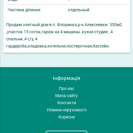
Частина ділянки
отдельный
Продам элитный дом в п. Флоринка,р-н Алексеевки. 350м2
,участок 15 соток,гараж на 4 машины ,кухня-студия , 4
спальни ,4 с/у, 4
гардероба,кладовка,котельня,постирочная,бассейн.
Інформація
Про нас
Мапа сайту
Контакти
Новини нерухомості
Корисне