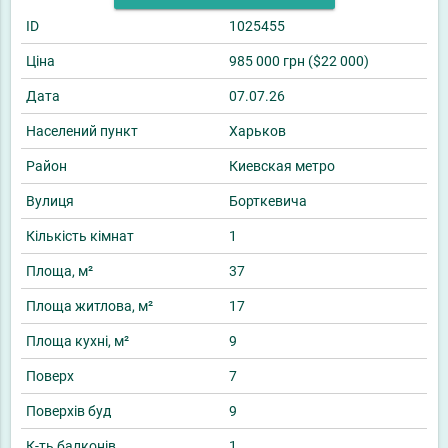
ID
1025455
Ціна
985 000 грн ($22 000)
Дата
07.07.26
Населений пункт
Харьков
Район
Киевская метро
Вулиця
Борткевича
Кількість кімнат
1
Площа, м²
37
Площа житлова, м²
17
Площа кухні, м²
9
Поверх
7
Поверхів буд
9
К-ть балконів
1