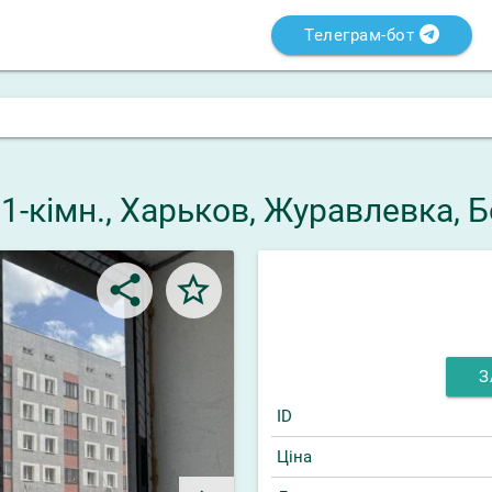
Телеграм-бот
 1-кімн., Харьков, Журавлевка, 
share
star_border
З
ID
Ціна