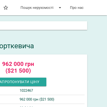
star_bordered
arrow_drop_down
Пошук нерухомості
Про нас
Борткевича
962 000 грн
($21 500)
АПРОПОНУВАТИ ЦІНУ
1022467
962 000 грн ($21 500)