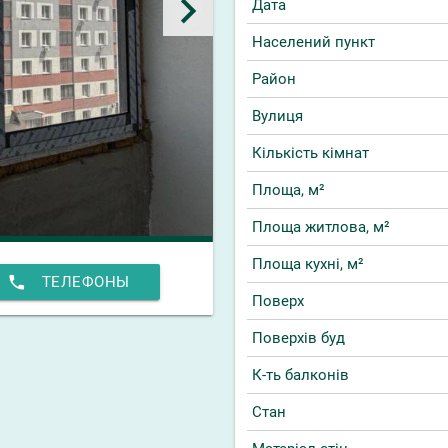
keyboard_arrow_right
Дата
Населений пункт
Район
Вулиця
Кількість кімнат
Площа, м²
Площа житлова, м²
Площа кухні, м²
phone
ТЕЛЕФОНЫ
Поверх
Поверхів буд
К-ть балконів
Стан