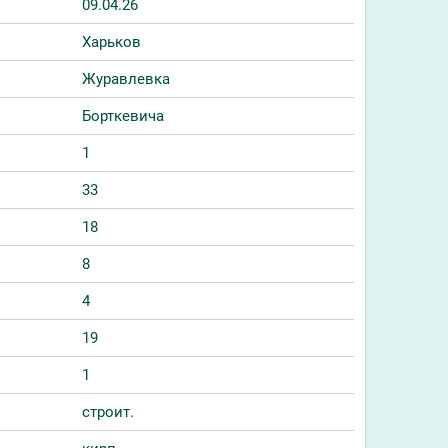
09.04.26
Харьков
Журавлевка
Борткевича
1
33
18
8
4
19
1
строит.