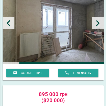
keyboard_arrow_left
keyboard_arrow_right
email
phone
СООБЩЕНИЕ
ТЕЛЕФОНЫ
895 000 грн
($20 000)